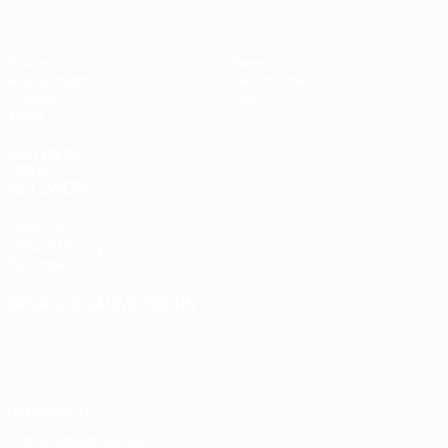
Spiele
Teams
Auslosungen
Geschichte
Gruppen
Über
Video
SEITEN IM
UEFA-
NETZWERK
UEFA.com
UEFA-Stiftung
für Kinder
SPRACHE &AUML;NDERN
Deutsch
English
Français
Deutsch
Русский
Español
Italiano
Português
Datenschutz
Nutzungsbedingungen