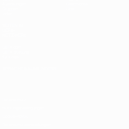
Auslosungen
Geschichte
Gruppen
Über
Video
SEITEN IM
UEFA-
NETZWERK
UEFA.com
UEFA-Stiftung
für Kinder
SPRACHE &AUML;NDERN
Deutsch
English
Français
Deutsch
Русский
Español
Italiano
Português
Datenschutz
Nutzungsbedingungen
Cookie-Politik
Datenschutzeinstellungen