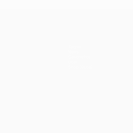
Teams
News
Geschichte
Über
Shop (Klubs)
ano
Português