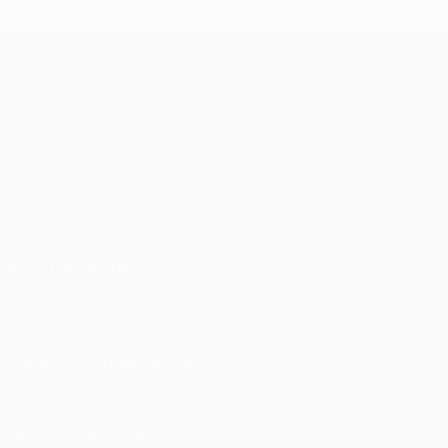
Bayern 0:1
UEFA Europa League
Spiele
UEFA.tv
Auslosungen
Gaming
Stat.
AUCH BESUCHEN
UEFA.com
UEFA-Stiftung für Kinder
SPRACHE &AUML;NDERN
Deutsch
English
Français
Deutsch
Русский
Español
Itali
UNS FOLGEN AUF