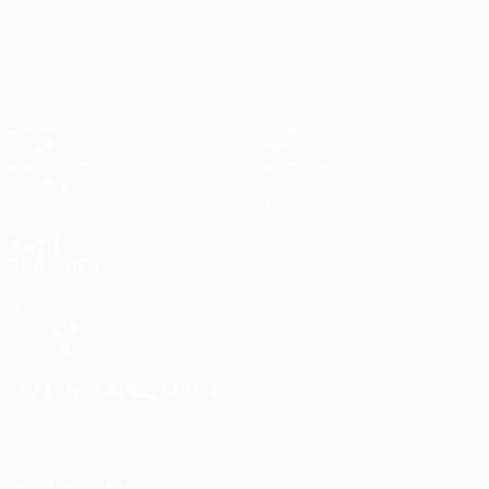
UEFA Europa League
2012
Bayern
0:1
Spiele
Teams
UEFA.tv
News
Auslosungen
Geschichte
Gaming
Über
Stat.
Shop (Klubs)
AUCH
BESUCHEN
UEFA.com
UEFA-Stiftung
für Kinder
SPRACHE &AUML;NDERN
Deutsch
English
Français
Deutsch
Русский
Español
Italiano
Português