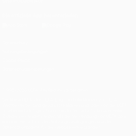
UNS FOLGEN AUF
Die offizielle App herunterladen
Datenschutz
Nutzungsbedingungen
Cookie-Politik
Datenschutzeinstellungen
© 1998-2026 UEFA. Alle Rechte vorbehalten
Der Name UEFA, das UEFA-Logo und alle Marken von UEFA-
Wettbewerben sind geschützte Marken und/oder von der UEFA
urheberrechtlich geschützt. Sie dürfen nicht für kommerzielle
Zwecke verwendet werden. Mit der Verwendung von UEFA.com
erklären Sie sich mit den Nutzungsbedingungen und der
Datenschutzpolitik für die Website einverstanden.