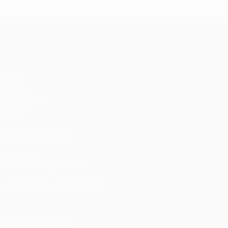
Bayern 0:1
UEFA Europa League
Spiele
UEFA.tv
Auslosungen
Gaming
Stat.
AUCH BESUCHEN
UEFA.com
UEFA-Stiftung für Kinder
SPRACHE &AUML;NDERN
Deutsch
English
Français
Deutsch
Русский
Español
Itali
UNS FOLGEN AUF