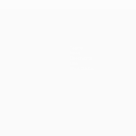
Teams
News
Geschichte
Über
Shop (Klubs)
ano
Português