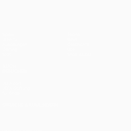
UEFA Europa League
2012
Bayern
0:1
Spiele
Teams
UEFA.tv
News
Auslosungen
Geschichte
Gaming
Über
Stat.
Shop (Klubs)
AUCH
BESUCHEN
UEFA.com
UEFA-Stiftung
für Kinder
SPRACHE &AUML;NDERN
Deutsch
English
Français
Deutsch
Русский
Español
Italiano
Português