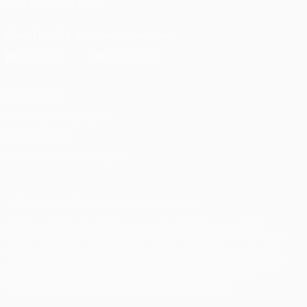
UNS FOLGEN AUF
Die offizielle App herunterladen
Datenschutz
Nutzungsbedingungen
Cookie-Politik
Datenschutzeinstellungen
© 1998-2026 UEFA. Alle Rechte vorbehalten
Der Name UEFA, das UEFA-Logo und alle Marken von UEFA-
Wettbewerben sind geschützte Marken und/oder von der UEFA
urheberrechtlich geschützt. Sie dürfen nicht für kommerzielle
Zwecke verwendet werden. Mit der Verwendung von UEFA.com
erklären Sie sich mit den Nutzungsbedingungen und der
Datenschutzpolitik für die Website einverstanden.