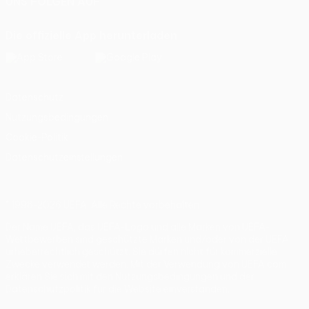
UNS FOLGEN AUF
Die offizielle App herunterladen
Datenschutz
Nutzungsbedingungen
Cookie-Politik
Datenschutzeinstellungen
© 1998-2026 UEFA. Alle Rechte vorbehalten
Der Name UEFA, das UEFA-Logo und alle Marken von UEFA-
Wettbewerben sind geschützte Marken und/oder von der UEFA
urheberrechtlich geschützt. Sie dürfen nicht für kommerzielle
Zwecke verwendet werden. Mit der Verwendung von UEFA.com
erklären Sie sich mit den Nutzungsbedingungen und der
Datenschutzpolitik für die Website einverstanden.