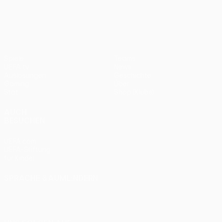
UEFA Europa League
2012
Bayern
0:1
Spiele
Teams
UEFA.tv
News
Auslosungen
Geschichte
Gaming
Über
Stat.
Shop (Klubs)
AUCH
BESUCHEN
UEFA.com
UEFA-Stiftung
für Kinder
SPRACHE &AUML;NDERN
Deutsch
English
Français
Deutsch
Русский
Español
Italiano
Português