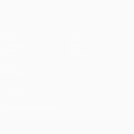
UEFA Europa League
2012
Bayern
0:1
Spiele
Teams
UEFA.tv
News
Auslosungen
Geschichte
Gaming
Über
Stat.
Shop (Klubs)
AUCH
BESUCHEN
UEFA.com
UEFA-Stiftung
für Kinder
SPRACHE &AUML;NDERN
Deutsch
English
Français
Deutsch
Русский
Español
Italiano
Português