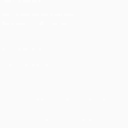
UNS FOLGEN AUF
Die offizielle App herunterladen
Datenschutz
Nutzungsbedingungen
Cookie-Politik
Datenschutzeinstellungen
© 1998-2026 UEFA. Alle Rechte vorbehalten
Der Name UEFA, das UEFA-Logo und alle Marken von UEFA-
Wettbewerben sind geschützte Marken und/oder von der UEFA
urheberrechtlich geschützt. Sie dürfen nicht für kommerzielle
Zwecke verwendet werden. Mit der Verwendung von UEFA.com
erklären Sie sich mit den Nutzungsbedingungen und der
Datenschutzpolitik für die Website einverstanden.