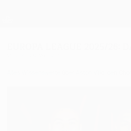
Direkt
zum
Hauptinhalt
UEFA Europa League Offiziell
Live-Ergebnisse &amp; Statistiken
UEFA Europa League
Europa League 2025/26: 
Mittwoch, 20. Mai 2026
Alles Wissenswerte über Aston Villa, den C