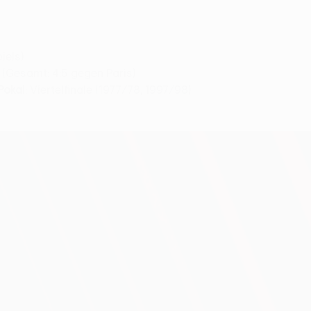
iels)
 (Gesamt: 4:5 gegen Paris)
Pokal
: Viertelfinale (1977/78, 1997/98)