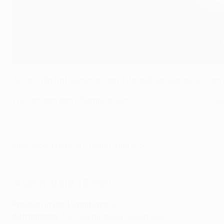
Von links nach rechts: Aston Villas Morgan Rogers, Ollie Watkins
Aston Villa hat seinen ersten Titel auf der europäischen
Wir nehmen den Champion der
UEFA Europa League
202
Live-Blog: Freiburg - Aston Villa 0:3
Aston Villa (ENG)
Position in der Ligaphase
: 2
Achtelfinale
: 3:0-Gesamtsieg gegen Lille