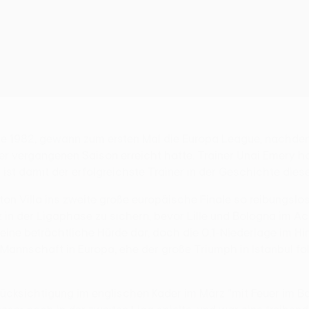
ine 1982, gewann zum ersten Mal die Europa League, nachde
r vergangenen Saison erreicht hatte. Trainer Unai Emery h
und ist damit der erfolgreichste Trainer in der Geschichte di
ston Villa ins zweite große europäische Finale so reibungsl
 in der Ligaphase zu sichern, bevor Lille und Bologna im Ac
 eine beträchtliche Hürde dar, doch die 0:1-Niederlage im H
annschaft in Europa, ehe der große Triumph in Istanbul fol
rücksichtigung im englischen Kader im März "mit Feuer im Ba