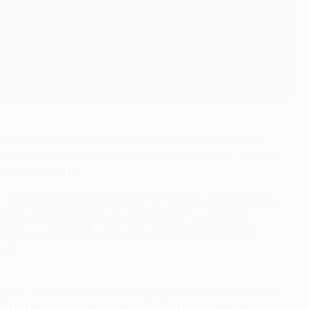
m der Verein das Halbfinale der Conference League
at die Europa League nun fünfmal gewonnen – dreimal
eses Wettbewerb.
os, wie man es sich nur wünschen konnte. Sieben Siege
htel- und Viertelfinale ausgeschaltet wurden. Der
inspiel wurde durch einen 4:0-Erfolg in Birmingham
gte.
uch". Doch der Mann der Stunde bei Villa ist zweifellos