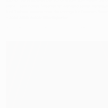
Kapitän
John McGinn
. Der Schotte kam zum Verein, als d
steht – sein hohes Ansehen ist während seiner Verletzun
fünf Treffern, lieferte aber die Vorlage für Emiliano Buen
– John Atkin, Aston-Villa-Reporter
Aston Villas Weg ins Finale der Europa League: Alle Tore