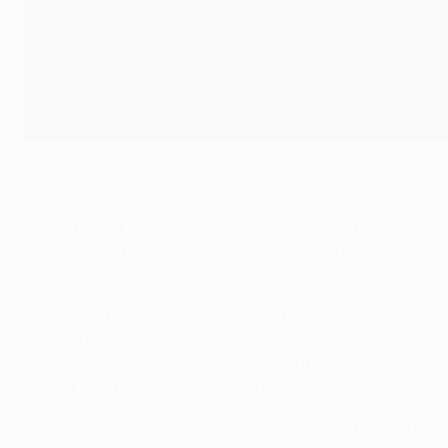
Villa, Champion im Pokal der europäischen Meistervere
2023/24 und das Viertelfinale der Champions League de
mit Sevilla, einmal mit Villarreal sowie nun mit Villa – 
Saisonverlauf
: Bis zum Halbfinale verlief der Weg von A
aus acht Spielen reichten aus, um sich den zweiten Platz
englische Rivale Nottingham Forest stellte im Halbfinale
wettgemacht – der zehnte Heimsieg in Folge für Emerys M
– John Atkin, Aston-Villa-Reporter
Spieler im Fokus
:
Ollie Watkins
spielt seit seiner Nichtbe