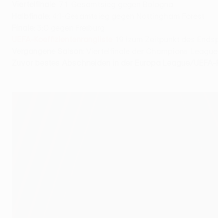
Viertelfinale
: 7:1-Gesamtsieg gegen Bologna
Halbfinale
:
4:1-Gesamtsieg gegen Nottingham Forest
Finale
:
3:0 gegen Freiburg
UEFA-Koeffizientenrangliste
: 19 (zum Zeitpunkt des Endsp
Vergangene Saison
:
Viertelfinale der Champions League
Zuvor bestes Abschneiden in der Europa League/UEFA-