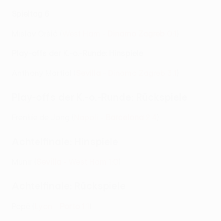
Spieltag 6
Mislav Oršić (
West Ham -
Dinamo Zagreb
0:1
)
Play-offs der K.-o.-Runde: Hinspiele
Anthony Martial (
Sevilla
- Dinamo Zagreb 3:1
)
Play-offs der K.-o.-Runde: Rückspiele
Frenkie de Jong (
Napoli -
Barcelona
2:4
)
Achtelfinale: Hinspiele
Munir (
Sevilla
- West Ham 1:0
)
Achtelfinale: Rückspiele
Pepê (
Lyon -
Porto
1:1
)