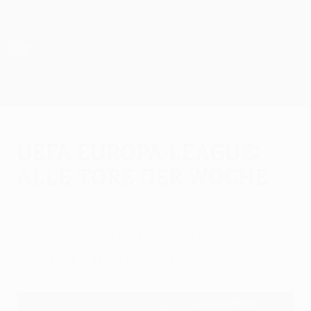
Direkt
zum
Hauptinhalt
UEFA Europa League Offiziell
Erhalten
Live-Ergebnisse &amp; Statistiken
UEFA Europa League
UEFA Europa League:
Alle Tore der Woche
Donnerstag, 5. Mai 2022
Wir haben alle UEFA Europa League Tore
der Woche in dieser Saison.