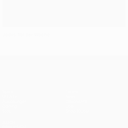
Jedes Tor der Woche
UEFA Europa League
Spiele
Teams
UEFA.tv
News
Auslosungen
Geschichte
Gaming
Über
Stat.
Shop (Klubs)
AUCH
BESUCHEN