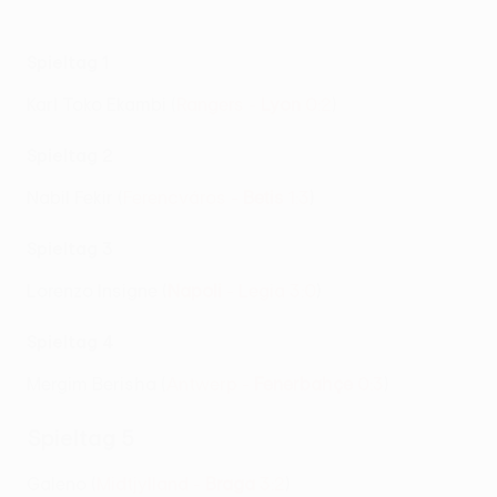
Spieltag 1
Karl Toko Ekambi (
Rangers -
Lyon
0:2
)
Spieltag 2
Nabil Fekir (
Ferencváros -
Betis
1:3
)
Spieltag 3
Lorenzo Insigne (
Napoli
- Legia 3:0
)
Spieltag 4
Mergim Berisha (
Antwerp -
Fenerbahçe
0:3
)
Spieltag 5
Galeno (
Midtjylland -
Braga
3:2
)