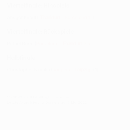
Viertelfinale: Hinspiele
Ansgar Knauff (
Frankfurt
- Barcelona 1:1
)
Viertelfinale: Rückspiele
Rafael Borré (
Barcelona -
Frankfurt
2:3
)
Halbfinale
Christopher Nkunku (
Rangers -
Leipzig
3:1)
© 1998-2026 UEFA. All rights reserved.
Letzte Aktualisierung: Donnerstag, 5. Mai 2022