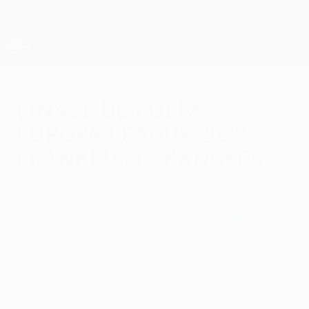
Direkt
zum
Hauptinhalt
UEFA Europa League Offiziell
Erhalten
Live-Ergebnisse &amp; Statistiken
UEFA Europa League
Finale der UEFA
Europa League 2022:
Frankfurt - Rangers
Montag, 16. Mai 2022
Sevillas Stadion Ramón Sánchez-Pizjuán
ist Gastgeber des Endspiels der UEFA
Europa League 2021/22, gespielt wird am
18. Mai 2022.