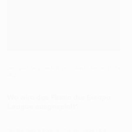
Das Spiel steigt am Mittwoch, den 18. Mai ab 21 Uhr
MEZ.
Wo wird das Finale der Europa
League ausgespielt?
Highlights UEL-Finale 2020: Sevilla - Inter 3:2
Sevillas Ramón Sánchez-Pizjuán wurde 1958