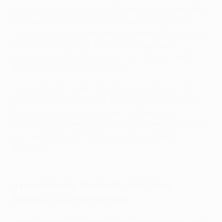
errichtet und war Schauplatz einiger Spiele der FIFA-
Weltmeisterschaft 1982 sowie des Endspiels im
Pokal der europäischen Meistervereine 1986, als sich
Steaua Bucureşti im Elfmeterschießen gegen
Barcelona durchsetzen konnte. Das Stadion bietet
über 40 000 Zuschauern Platz.
Gastgeberklub Sevilla hat einen besonderen Platz in
der Geschichte des UEFA-Pokals sowie der UEFA
Europa League und ist mit sechs Triumphen
Rekordsieger; zweimal gewann man den UEFA-Pokal
und viermal die UEFA Europa League, zuletzt
2019/20.
In welchem Format wird das
Finale ausgetragen?
Wenn es nach 90 Minuten unentschieden steht, gibt