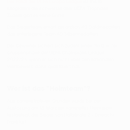
Der Pokal der UEFA Europa League
ist mit 15
Kilogramm die schwerste aller UEFA-Trophäen.
Zudem gibt es keine Griffe.
Das Siegerteam erhält zusätzlich 40 Goldmedaillen,
das unterlegene Team 40 Silbermedaillen.
Der Gewinner sichert sich zudem einen Platz in der
Gruppenphase der UEFA Champions League
2022/23, wenn er sich nicht über den nationalen
Wettbewerb dafür qualifiziert hat.
Wer ist das "Heimteam"?
Aus administrativen Gründen wurde bei der
Auslosung am 18. März ein nominelles Heimteam
festgelegt, der Sieger von Halbfinale 2 - Eintracht
Frankfurt.