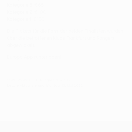
Kategorie 3
: €65
Kategorie 2
: €100
Kategorie 1
: €150
Die Tickets für die Fans der beiden Finalisten wurden
über die betroffenen Klubs Frankfurt und Rangers
abgewickelt.
Europa App runterladen!
© 1998-2026 UEFA. All rights reserved.
Letzte Aktualisierung: Montag, 16. Mai 2022
UEFA Europa League