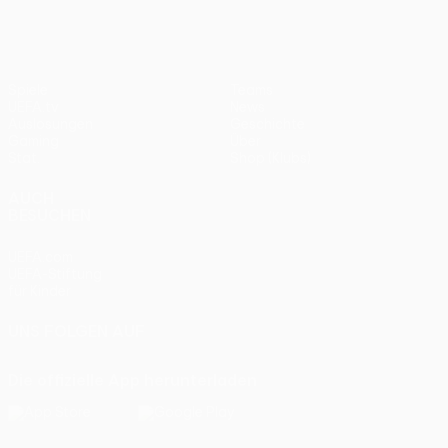
Spiele
Teams
UEFA.tv
News
Auslosungen
Geschichte
Gaming
Über
Stat.
Shop (Klubs)
AUCH
BESUCHEN
UEFA.com
UEFA-Stiftung
für Kinder
UNS FOLGEN AUF
Die offizielle App herunterladen