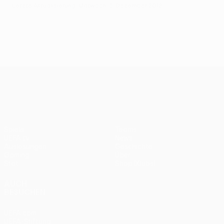
Letzte Aktualisierung: Mittwoch, 5. Dezember 2012
UEFA Europa League
Spiele
Teams
UEFA.tv
News
Auslosungen
Geschichte
Gaming
Über
Stat.
Shop (Klubs)
AUCH
BESUCHEN
UEFA.com
UEFA-Stiftung