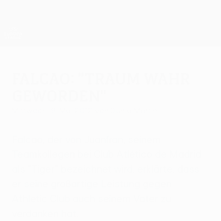
Direkt
zum
Hauptinhalt
UEFA Europa League Offiziell
Erhalten
Live-Ergebnisse &amp; Statistiken
UEFA Europa League
Falcao: "Traum wahr
geworden"
Mittwoch, 9. Mai 2012
von Dúnia Martín
Falcao, der von Juanfran, seinem
Teamkollegen bei Club Atlético de Madrid
als "Tiger" bezeichnet wird, erklärte, dass
er seine großartige Leistung gegen
Athletic Club auch seinem Vater zu
verdanken hat.