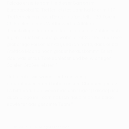
Falcao erzielte somit in dieser Saison im
Europapokal 12 Treffer, letztes Jahr hatte er mit 17
Treffern einen neuen Rekord aufgestellt - 29 Tore in
29 Spielen dieses Wettbewerbs. Atlético-
Teamkollege Juanfran erklärte, dass die Zahlen nicht
lügen: "Er ist ein außergewöhnlicher Spieler. Er ist eine
großartige Persönlichkeit, und ich hoffe, dass er bei
Atlético Madrid noch größer herauskommt. Es ist
das, was er tut: Tore schießen und bei wichtigen
Spielen Großes leisten."
"Ich denke, wir waren heute ein wenig
entschlossener und haben unsere Chancen genutzt.
Es hilft natürlich, wenn man den 'Tiger' [Falcao] und
auch Diego im Team hat. Ich freue mich für beide
sowie für das gesamte Team."
© 1998-2026 UEFA. All rights reserved.