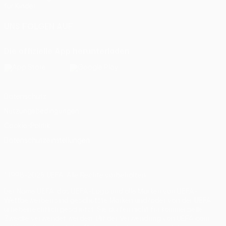
für Kinder
UNS FOLGEN AUF
Die offizielle App herunterladen
Datenschutz
Nutzungsbedingungen
Cookie-Politik
Datenschutzeinstellungen
© 1998-2026 UEFA. Alle Rechte vorbehalten
Der Name UEFA, das UEFA-Logo und alle Marken von UEFA-
Wettbewerben sind geschützte Marken und/oder von der UEFA
urheberrechtlich geschützt. Sie dürfen nicht für kommerzielle
Zwecke verwendet werden. Mit der Verwendung von UEFA.com