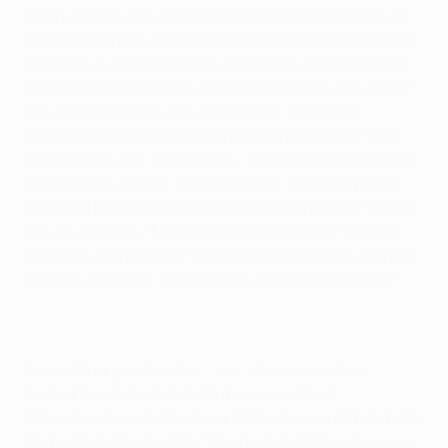
Nach gerade mal sieben hochklassigen Minuten in
Bukarest schlug der kolumbianische Nationalspieler
erstmals zu. Falcao nahm einen Pass von Diego auf,
drang in den Strafraum ein und legte sich das Leder
auf den linken Fuß, was Verteidiger Fernando
Amorebieta aus dem Gleichgewicht brachte. Was
dann folgte, war Weltklasse - nämlich ein Schlenzer
in den linken Winkel. "Ich wollte mir ein wenig Platz
verschaffen und dann habe ich geschossen", sagte
der 26-Jährige. "Mein Vater hat mir immer gesagt,
dass ich den langen Pfosten anvisieren soll, und ich
habe es erstmals gemacht; er wird glücklich sein."
Das wird er ganz sicher - vor allem wenn man
bedenkt, welche Jubelstürme er in seinem
Heimatland auslöste, als er letzte Saison mit dem FC
Porto triumphierte. Sein Wechsel im letzten Sommer