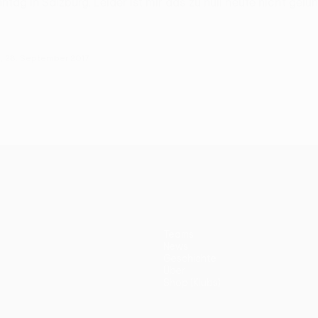
g in Salzburg. Leider ist mir das zu null heute nicht gelun
g, 28. September 2017
Teams
News
Geschichte
Über
Shop (Klubs)