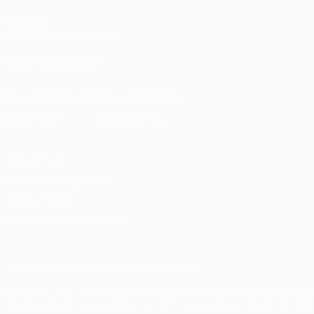
UEFA.com
UEFA-Stiftung für Kinder
UNS FOLGEN AUF
Die offizielle App herunterladen
Datenschutz
Nutzungsbedingungen
Cookie-Politik
Datenschutzeinstellungen
© 1998-2026 UEFA. Alle Rechte vorbehalten
Der Name UEFA, das UEFA-Logo und alle Marken von UEFA-Wettbewer
werden. Mit der Verwendung von UEFA.com erklären Sie sich mit de