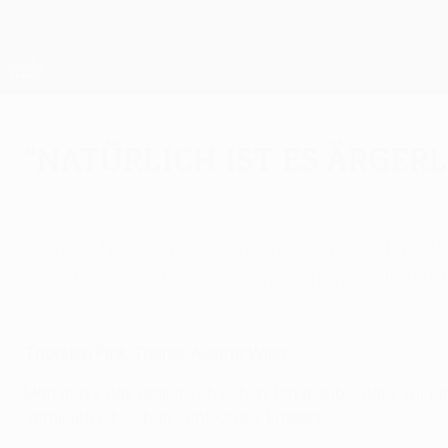
Direkt
zum
Hauptinhalt
UEFA Europa League Offiziell
Live-Ergebnisse &amp; Statistiken
UEFA Europa League
"Natürlich ist es ärgerl
Donnerstag, 28. September 2017
Austria-Trainer Thorsten Fink zeigte sich nach
Spiel hielt, zeigte sich überraschend selbstkrit
Highlights: AEK 2-2 Austria Wien
Thorsten Fink, Trainer Austria Wien
Man muss das realistisch sehen. Ich glaube, dass wir ei
Vergleich ist es kein schlechtes Ergebnis.