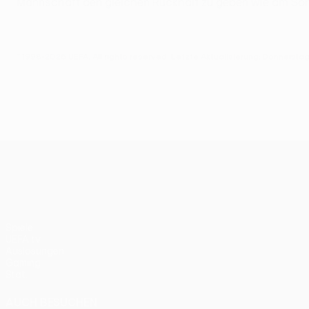
Mannschaft den gleichen Rückhalt zu geben wie am Sonnta
© 1998-2026 UEFA. All rights reserved.
Letzte Aktualisierung: Donnersta
UEFA Europa League
Spiele
UEFA.tv
Auslosungen
Gaming
Stat.
AUCH BESUCHEN