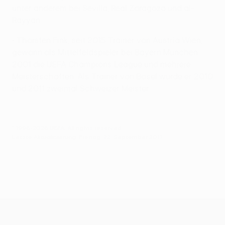
unter anderem bei Sevilla, Real Zaragoza und al-
Rayyan.
• Thorsten Fink, seit 2015 Trainer von Austria Wien,
gewann als Mittelfeldspieler bei Bayern München
2001 die UEFA Champions League und mehrere
Meisterschaften. Als Trainer von Basel wurde er 2010
und 2011 zweimal Schweizer Meister.
© 1998-2026 UEFA. All rights reserved.
Letzte Aktualisierung: Freitag, 22. September 2017
UEFA Europa League