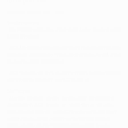
hinausgekommen.
Highlights: Austria Wien - Milan
Verschiedenes
• Die Reisestrecke von Wien nach Athen beträgt etwa
1 300 Kilometer.
• AEK-Mittelfeldspieler Arnór Ingvi Traustason ist eine
Leihgabe von Austria Wiens Stadtrivalen Rapid Wien,
zu dem er 2016 wechselte.
• AEK-Verteidiger Dmytro Chygrynskiy gewann 2009
mit Shakhtar Donetsk den UEFA-Pokal.
Die Trainer
• Manolo Jiménez trat im Januar 2017 seine zweite
Amtszeit als AEK-Trainer an, nachdem er mit dem
Klub während seines ersten Engagements 2011 den
griechischen Pokal gewonnen hatte. Der frühere
Linksverteidiger von Sevilla arbeitete als Trainer