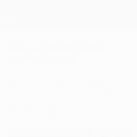
Direkt
zum
Hauptinhalt
UEFA Europa League Offiziell
Erhalten
Live-Ergebnisse &amp; Statistiken
UEFA Europa League
AEK - Austria Wien:
Hintergrund
Freitag, 22. September 2017
AEK Athen legte am ersten Spieltag einen
positiven Start in die Gruppe D hin und will
nun gegen Austria Wien den dritten Sieg im
dritten Europapokalspiel in Folge feiern.