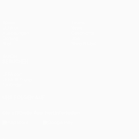
Spiele
Teams
UEFA.tv
News
Auslosungen
Geschichte
Gaming
Über
Stat.
Shop (Klubs)
AUCH
BESUCHEN
UEFA.com
UEFA-Stiftung
für Kinder
UNS FOLGEN AUF
Die offizielle App herunterladen