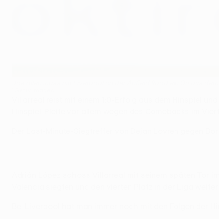
Joe Allen muss mit Liverpool an der Anfield Road ein 0:1 aus de
©Getty Images
Villarreal reist mit einem 1:0-Erfolg aus dem Hinspiel 
Hinspiel-Pleite vor allem wegen des Comebacks im Vierte
Der Last-Minute-Siegtreffer von Dejan Lovren gegen Boru
Adrián López schoss Villarreal mit seinem späten Tor i
Valencia siegten und den vierten Platz in der Liga weiter
Bei Liverpool hat man immer noch mit den Folgen der Hins