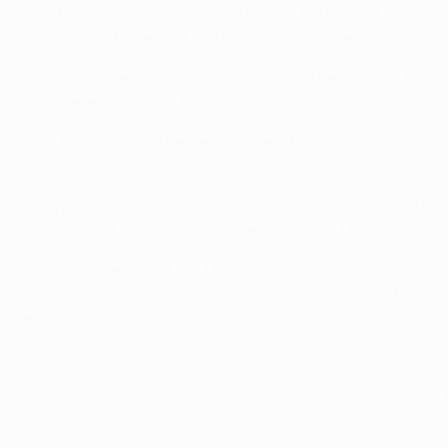
"Die Partie in Spanien war ein harter Taktik-Test für uns
Top-Teams haben oft viel Ballbesitz, das kennen wir so 
"Obwohl wir ein spätes Tor im Hinspiel bekommen haben, 
League lebt man als Fußballer", so Allen.
"Wir haben unsere Lehren aus dem Hinspiel gezogen und 
sagen, dass wir in Spanien einen guten Job gemacht ha
Liverpool schaffte es nicht, im Hinspiel ein Auswärtsto
Mannschaft im Rückspiel wie ein zwölfter Mann ins Fina
"Das Hinspiel stand auf Messers Schneide. Wir standen s
vielleicht gewonnen - das wäre ideal gewesen. Ich bin m
erreichen."
© 1998-2026 UEFA. All rights reserved.
Letzte Aktualisierung: Mittwoch, 