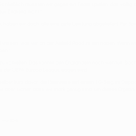
. Schließlich mussten wir gegen ein Team spielen, das völlig
aus England nicht."
haben wir doch alle eine gute Leistung abgeliefert. Für Spi
wissen, was wir an der Anfield Road zu tun haben. Wenn wir
ben."
r zu schießen. Das könnte den Engländern noch wehtun. Doch 
le der UEFA Europa League tragen wird.
elbst kurz davor, die Heimreise mit einem 1:0-Sieg im Gepä
ir aber sicher, dass wir stark genug sind, um dieses Ergeb
4. Mai 2016