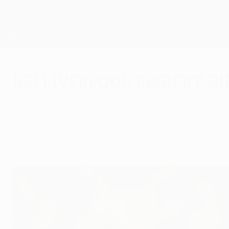
Direkt
zum
Hauptinhalt
UEFA Europa League Offiziell
Live-Ergebnisse &amp; Statistiken
UEFA Europa League
Bei Liverpool regiert d
Mittwoch, 4. Mai 2016
von Graham Hunter
Joe Allen gesteht ein, dass Villarreals Taktik 
magischen Abend an der Anfield Road, um doc