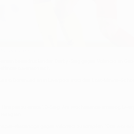
m Hinspiel umbiegen
und einem beeindruckenden Derby-Sieg gegen Valencia im Gep
lfinale zuversichtlich.
ssia Dortmund ist in Liverpool trotz des Last-Minute-Schock
m Hinspiel zu einem 1:0-Sieg. Am Wochenende unterlag Liver
 festigten.
piel-Niederlage gegen Villarreal zu kämpfen. "Das war eine b