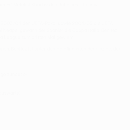
eim FC Metalist Kharkiv den Ruf eines offensiv
nd 2003/04 den UEFA-Pokal sowie 2004/05 die UEFA
 Neapel gewann der Spanier die Coppa Italia. Benítez
pa League zum dritten Mal gewinnt.
n. Benítez ist unter den Halbfinalisten der einzige, der
age zuhause)
auswärts):