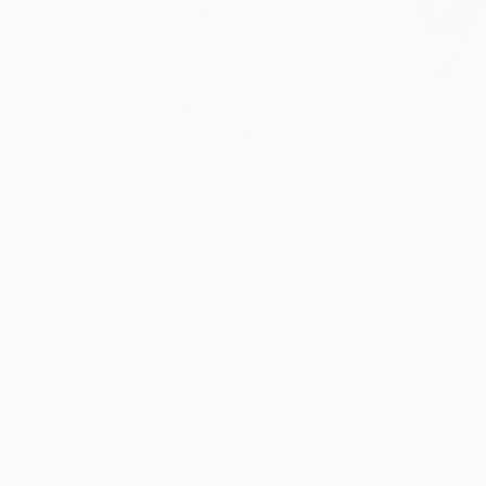
Denys Boyko und Dnipro sind nur noch einen Schritt von einer Se
©AFP/Getty Images
Durch ein 1:1 im Hinspiel beim SSC Napoli hat der FC Dn
zu erreichen. Dennoch bleibt vor dem Rückspiel in Kiew a
Bisherige Begegnungen
• Die beiden Teams hatten in der Gruppenphase der UE
zuhause mit 3:1 (2. Fedetskiy, 42. Matheus, 64. Giuliano; 
Fedetskiy, 52. Zozulya). Edinson Cavani markierte vier Tre
• Die Aufstellungen der Teams beim letzten Aufeinandert