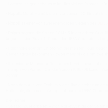
• Lorenzo Insigne scheiterte im Hinspiel am Pfosten - fü
•
Napoli
s Marek Hamšik steht vor seinem 50. Einsatz in
•
Napoli
ist einer von zwei ehemaligen Siegern des
UEFA-
•
Dnipro
begann die Saison 2014/15 in der dritten Qualif
begann in der Play-off-Runde der UEFA Champions Leagu
• Halbfinal-Debütant
Dnipro
hat die meisten Fouls began
Gelben Karten bekommen - zwölf mehr als die am zweithä
• Italienische Mannschaften haben bereits neunmal den 
Triumph von Parma FC in der Saison 1998/99 keinen Sieg m
Jahren.
• Nach dem Aus von Zenit im Viertelfinale steht zum er
Halbfinale, die aus der Gruppenphase der UEFA Champi
Die Trainer
• Seit Mai 2014 arbeitet Myron Markevych an der Seitenl