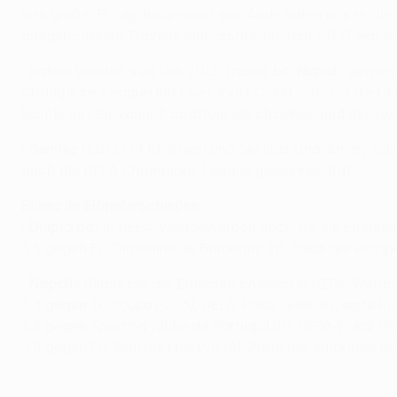
kein großer Erfolg. Insgesamt vier Amtszeiten war er als 
ausgerichteten Trainers einbrachte. Im Jahr 2010 war er k
• Rafael Benítez, seit Mai 2013 Trainer bei
Napoli
, gewan
Champions League mit Liverpool FC und 2012/13 die UEFA
könnte mit Giovanni Trapattoni gleichziehen und der zw
• Benítez (2013 mit Chelsea) und Sevillas Unai Emery (20
auch die UEFA Champions League gewonnen hat.
Bilanz im Elfmeterschießen
•
Dnipro
hat in UEFA-Wettbewerben noch nie ein Elfmeter
3:5 gegen FC Girondins de Bordeaux (H), Pokal der europ
•
Napoli
s Bilanz bei der Elfmeterschießen in UEFA-Wettbe
3:4 gegen Toulouse FC (A), UEFA-Pokal 1986/87, erste R
4:3 gegen Sporting Clube de Portugal (H), UEFA-Pokal 19
3:5 gegen FC Spartak Moskva (A), Pokal der europäische