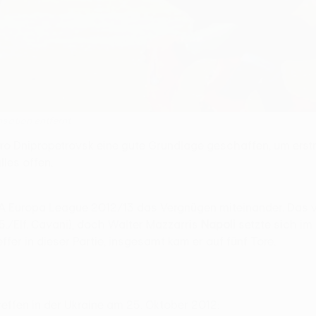
nsation entfernt
ipro Dnipropetrovsk eine gute Grundlage geschaffen, um ers
lles offen.
FA Europa League 2012/13 das Vergnügen miteinander. Das 
75./Elf. Cavani), doch Walter Mazzarris
Napoli
setzte sich im R
ffer in dieser Partie, insgesamt kam er auf fünf Tore.
reffen in der Ukraine am 25. Oktober 2012: