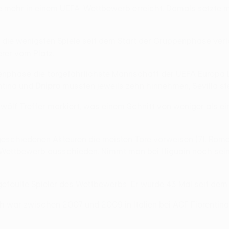
e mehr in einem UEFA-Wettbewerb erreicht. Damals setzte m
die wenigsten Spiele seit dem Start der Gruppenphase verlor
erer vom Platz.
penphase die torgefährlichste Mannschaft der UEFA Europa 
entina und
Dnipro
mussten jeweils zehn hinnehmen, Sevilla st
ölf Treffer markiert, was einem Schnitt von weniger als ein
eschiedenen Akteuren die meisten Tore vorweisen (7). Rome
 Wettbewerb ausschieden. Nimmt man bei Higuaín noch seine 
efoulte Spieler des Wettbewerbs. Er wurde 43 Mal seit dem 
war zwischen 2007 und 2009 in Italien bei ACF Fiorentina ak