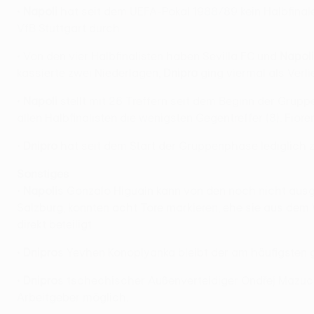
•
Napoli
hat seit dem UEFA-Pokal 1988/89 kein Halbfinal
VfB Stuttgart durch.
• Von den vier Halbfinalisten haben Sevilla FC und
Napoli
kassierte zwei Niederlagen,
Dnipro
ging viermal als Verli
•
Napoli
stellt mit 26 Treffern seit dem Beginn der Grup
allen Halbfinalisten die wenigsten Gegentreffer (8). Fior
•
Dnipro
hat seit dem Start der Gruppenphase lediglich zw
Sonstiges
•
Napoli
s Gonzalo Higuaín kann von den noch nicht ausg
Salzburg, konnten acht Tore markieren, ehe sie aus dem
direkt beteiligt.
•
Dnipro
s Yevhen Konoplyanka bleibt der am häufigsten g
•
Dnipro
s tschechischer Außenverteidiger Ondřej Mazuch 
Arbeitgeber möglich.