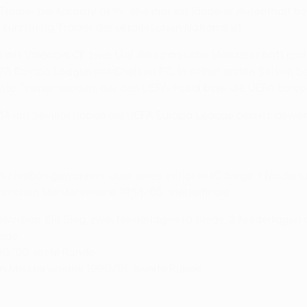
Trainer bei Karpaty aktiv, ehe ihm ein längerer Aufenthalt b
urzfristig Trainer der ukrainischen Nationalelf.
n mit Valencia CF zwei Mal die spanische Meisterschaft u
 Europa League mit Chelsea FC. In seiner ersten Saison bei
eite Trainer werden, der den UEFA-Pokal bzw. die UEFA Euro
14 mit Sevilla) haben die UEFA Europa League bereits gewonne
schießen gewonnen, aber eines verloren (0 Siege, 1 Niederl
äischen Meistervereine 1984/85, Viertelfinale
werben: Ein Sieg, zwei Niederlagen (0 Siege, 2 Niederlagen 
unde
89/90, erste Runde
n Meistervereine 1990/91, zweite Runde