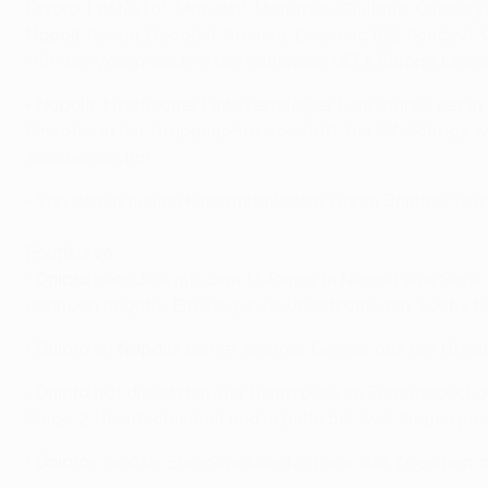
Dnipro
: Laštůvka*, Mazuch*, Mandziuk, Giuliano, Cheberyac
Napoli
: Rosati, Donadel, Aronica, Dossena (52. Pandev), V
*für den Verein auch in der laufenden UEFA Europa Leagu
•
Napoli
s kroatischer Linksverteidiger Ivan Strinić, der 
Einsätze in der Gruppenphase bestritt. Der 27-Jährige wa
spielberechtigt.
• Von den aktuellen Kadermitgliedern waren
Dnipro
s Yev
Formkurve
•
Dnipro
beendete mit dem 1:1-Remis in Neapel eine Serie
dennoch negativ: Ein Sieg, zwei Unentschieden, sechs Ni
•
Dnipro
ist
Napoli
s bisher einziger Gegner aus der Ukrai
•
Dnipro
hat die letzten vier Heimspiele im Europapokal 
Siege, 2 Unentschieden) und erzielte bei zwei Siegen jewe
•
Dnipro
s größter Europapokalerfolg war das Erreichen d