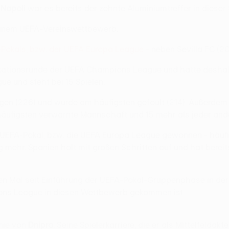
r
Napoli
war es bereits der zehnte Aluminiumtreffer in dieser
 einem UEFA-Vereinswettbewerb.
Pokals, bzw. der UEFA Europa League
- neben Sevilla FC (2
ikationsrunde der UEFA Champions League und hatte deshalb 
e und steht bei 15 Spielen.
gen (226) und wurde am häufigsten gefoult (214). Außerdem
ufigsten verwarnte Mannschaft und 15 mehr als jeder ander
UEFA-Pokal, bzw. die UEFA Europa League gewonnen - häufig
ehr. Spanien holt mit großen Schritten auf und hat bereits 
sten Mal seit Einführung der UEFA-Pokal-Gruppenphase in d
ons League in diesen Wettbewerb gekommen ist.
inie von
Dnipro
. Seine Spielerkarriere, die er als Mittelfelda