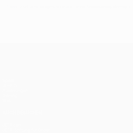
© 1998-2026 UEFA. All rights reserved.
Letzte Aktualisierung: Montag, 1. 
UEFA Europa League
Spiele
UEFA.tv
Auslosungen
Gaming
Stat.
AUCH BESUCHEN
UEFA.com
UEFA-Stiftung für Kinder