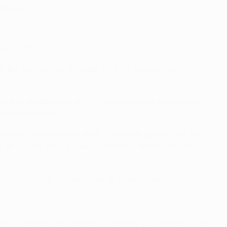
 Saison.
006, 2007, 2014).
bis hierhin den längsten Weg (17 Spiele). Napoli
 haben die Ukrainer mit 45 Verwarnungen die meisten
e Halbfinalist.
er als jede andere Nation. Allerdings gab es seit dem
acht Titel geholt - sechs davon in den letzten elf
er Saison 2004/05 keine einzige Mannschaft im
kteur bei seinem Heimatklub FC Karpaty Lviv startete, war