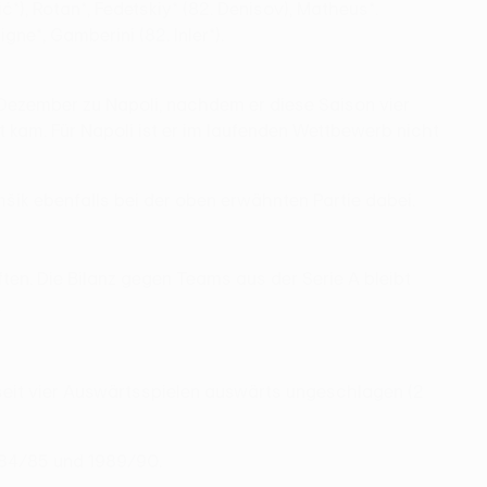
ć*), Rotan*, Fedetskiy* (82. Denisov), Matheus*.
gne*, Gamberini (82. Inler*).
 Dezember zu Napoli, nachdem er diese Saison vier
t kam. Für Napoli ist er im laufenden Wettbewerb nicht
šik ebenfalls bei der oben erwähnten Partie dabei.
ten. Die Bilanz gegen Teams aus der Serie A bleibt
.
seit vier Auswärtsspielen auswärts ungeschlagen (2
1984/85 und 1989/90.