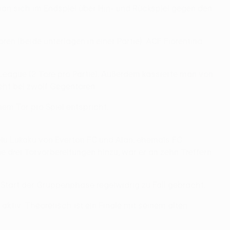
an sich im Endspiel über Hin- und Rückspiel gegen den
en (beide unterlagen in einer Partie). ACF Fiorentina
League (2 Tore pro Partie). Außerdem kassierte man von
eht bei zwölf Gegentoren.
em Tor pro Spiel entspricht.
lu Lukaku von Everton FC und Alan, ehemals FC
drei Torvorbereitungen hinzu, war er an zehn Treffern
Start der Gruppenphase regelwidrig zu Fall gebracht.
tiv. Theoretisch ist ein Finale mit seinem alten