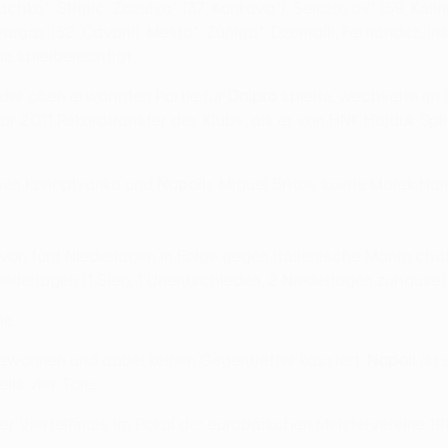
hko*, Strinić, Zozulya* (37. Kankava*), Seleznyov* (59. Kalini
argas (52. Cavani), Mesto*, Zúñiga*, Dzemaili, Fernández, Insi
e spielberechtigt.
in der oben erwähnten Partie für
Dnipro
spielte, wechselte im
r 2011 Rekordtransfer des Klubs, als er von HNK Hajduk Spli
hen Konoplyanka und
Napoli
s Miguel Britos sowie Marek Ham
 von fünf Niederlagen in Folge gegen italienische Mannschaf
ederlagen (1 Sieg, 1 Unentschieden, 2 Niederlagen zuhause)
ne.
gewonnen und dabei keinen Gegentreffer kassiert.
Napoli
ist 
ils vier Tore.
er Viertelfinals im Pokal der europäischen Meistervereine 