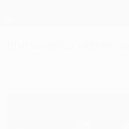
Direkt
zum
Hauptinhalt
UEFA Europa League Offiziell
Live-Ergebnisse &amp; Statistiken
UEFA Europa League
Hintergrund: Dnipro - N
Sonntag, 10. Mai 2015
Der FC Dnipro Dnipropetrovsk träumt vom erst
stehen die Chancen auch nicht schlecht.