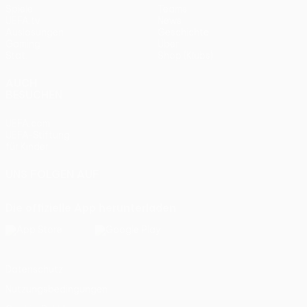
Spiele
Teams
UEFA.tv
News
Auslosungen
Geschichte
Gaming
Über
Stat.
Shop (Klubs)
AUCH
BESUCHEN
UEFA.com
UEFA-Stiftung
für Kinder
UNS FOLGEN AUF
Die offizielle App herunterladen
Datenschutz
Nutzungsbedingungen