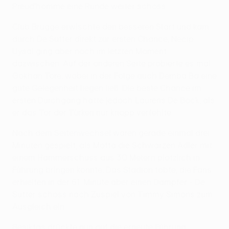
Preud'homme eine Runde weiter schoss.
Club Brugge erwischte den besseren Start und kam
durch De Sutter direkt zur ersten Chance, Necip
Uysal ging aber noch im letzten Moment
dazwischen. Auf der anderen Seite probierte es mal
Gökhan Töre, wobei in der Folge auch Demba Ba eine
gute Gelegenheit liegen ließ. Die beste Chance im
ersten Durchgang hatte jedoch Laurens De Bock, als
er das Tor der Türken nur knapp verfehlte.
Nach dem Seitenwechsel waren gerade einmal drei
Minuten gespielt, als Motta die Schwarzen Adler mit
einem Hammerschuss aus 30 Metern plötzlich in
Führung bringen konnte. Das Stadion tobte, die Fans
erhielten in der 61. Minute aber einen Dämpfer - De
Sutter schoss nach Zuspiel von Timmy Simons zum
Ausgleich ein.
Beşiktaş drückte nun auf die erneute Führung,