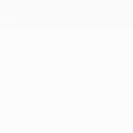
Direkt
zum
Hauptinhalt
UEFA Europa League Offiziell
Erhalten
Live-Ergebnisse &amp; Statistiken
UEFA Europa League
Club Brugge dreht
Partie gegen Beşiktaş
Donnerstag, 19. März 2015
Beşiktaş JK - Club Brugge KV 1:3
(Gesamt:2:5)
Der eingewechselte Boli Bolingoli-Mbombo
drehte die Partie mit einem Doppelpack
und warf damit die Schwarzen Adler raus.