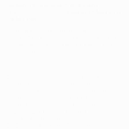
den besten Acht eines UEFA-Wettbewerbs
•
Die
Viertelfinal-Auslosung
findet am 20. März um 13
Uhr MEZ statt
Club Brugge KV steht zum ersten Mal seit 20 Jahren
im Viertelfinale eines UEFA-Wettbewerbs, nachdem
man das Spiel gegen
Beşiktaş JK in Istanbul noch
drehen konnte.
Bereits vor einer Woche in Belgien konnte man einen
Rückstand noch in einen Sieg umwandeln, und
selbiges geschah auch heute wieder in der Türkei,
nachdem man durch Ramon Motta zunächst ins
Hintertreffen geraten war. Der Tabellenführer der
belgischen Liga blieb aber ruhig und kam durch Tom
De Sutter zum Ausgleich, ehe der eingewechselte
Boli Bolingoli-Mbombo das Team von Michel