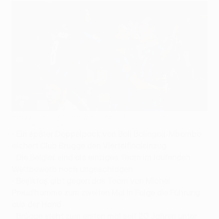
Brugge feiert den Ausgleich durch Tom De Sutter
©AFP/Getty Images
•
Ein später Doppelpack von Boli Bolingoli-Mbombo
sichert Club Brugge den Viertelfinaleinzug
•
Die Belgier sind als einziges Team im laufenden
Wettbewerb noch ungeschlagen
•
Beşiktaş gibt gegen das Team von
Michel
Preud
'homme zum zweiten Mal in Folge die Führung
aus der Hand
•
Brügge steht zum ersten mal seit 20 Jahren unter