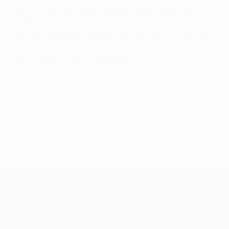
vernachlässigte dabei aber bisweilen auch die
Defensive – was die Gäste aus Brügge in Person von
Bolingoli-Mbombo eiskalt auszunutzen wussten. Zu
allem Überfluss wurde kurz vor Schluss auch noch
Olcay Şahan vom Platz gestellt.
© 1998-2026 UEFA. All rights reserved.
Letzte Aktualisierung: Dienstag, 2. Juni 2015
UEFA Europa League