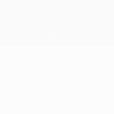
© 1998-2026 UEFA. Alle Rechte vorbehalten
Der Name UEFA, das UEFA-Logo und alle Marken von UEFA-
Wettbewerben sind geschützte Marken und/oder von der UEFA
urheberrechtlich geschützt. Sie dürfen nicht für kommerzielle
Zwecke verwendet werden. Mit der Verwendung von UEFA.com
erklären Sie sich mit den Nutzungsbedingungen und der
Datenschutzpolitik für die Website einverstanden.