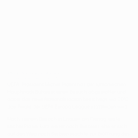
UEFA-Präsident in Bukarest
©Nicolae Profir, Romanian FA
UEFA-Präsident Michel Platini hat der rumänischen
Hauptstadt Bukarest einen Besuch abgestattet und
dabei das neue Nationalstadion besichtigt, wo 2012
das Finale der UEFA Europa League stattfinden wird.
Nach seinem Besuch in Litauen am Freitag reiste
Michel Platini kurz weiter nach Bukarest, ehe er sich
auf den Weg nach Serbien machte zur Eröffnung des