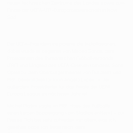
neuen technischen Zentrums des Landes sowie zum
Finale der UEFA-U17-Europameisterschaft in Novi
Sad.
Der UEFA-Präsident inspizierte die Installationen,
dabei wurde er begleitet von Mircea Sandu, dem
Präsidenten des Rumänischen Fußballverbands
(FRF) und Mitglied des UEFA-Exekutivkomitees, Sorin
Oprescu, dem Oberbürgermeister von Bukarest, und
FRF-Generaldirektor Ioan Angelo Lupescu, der
außerdem Projektleiter für das Finale der UEFA
Europa League im nächsten Jahr ist.
Michel Platini sagte im FRF-Haus des Fußballs –
einen kurzen Spaziergang vom Stadion entfernt – zur
Presse: "Ich bin sehr zufrieden mit allem, was ich
gesehen habe. Ich freue mich, dem