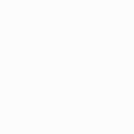
Oberbürgermeister von Bukarest zu diesem schönen
Stadion gratulieren zu können. Ein Land wie Rumänien
verdient es und muss wenigstens ein modernes
neues Stadion haben."
Sandu betonte, dass das lokale
Organisationskomitee von Bukarest alle
Voraussetzungen erfüllt hat, um das Finale eines
Klubwettbewerbs auszutragen. Die Bemühungen, die
unternommen wurden, garantieren, dass alle
Aktivitäten in Bereichen wie dem Flughafen, der ein
neues Terminal bekommen hat, und den öffentlichen
Verkehrsmitteln planmäßig abgeschlossen werden.
Auch Oprescu sicherte Michel Platini zu, dass in
Bukarest alles fertig sein wird, um dieses Spiel
auszutragen.
© 1998-2026 UEFA. All rights reserved.