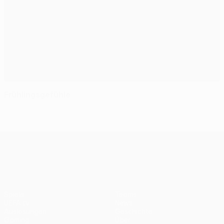
Frühlingsgefühle
UEFA Europa League
Spiele
Teams
UEFA.tv
News
Auslosungen
Geschichte
Gaming
Über