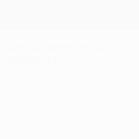
Direkt
zum
Hauptinhalt
UEFA Europa League Offiziell
Erhalten
Live-Ergebnisse &amp; Statistiken
UEFA Europa League
UEFA-Präsident in
Bukarest
Samstag, 14. Mai 2011
UEFA-Präsident Michel Platini hat bei
seinem Besuch in Rumänien das neue
Nationalstadion in Bukarest besichtigt, wo
2012 das Finale der UEFA Europa League
stattfinden wird.