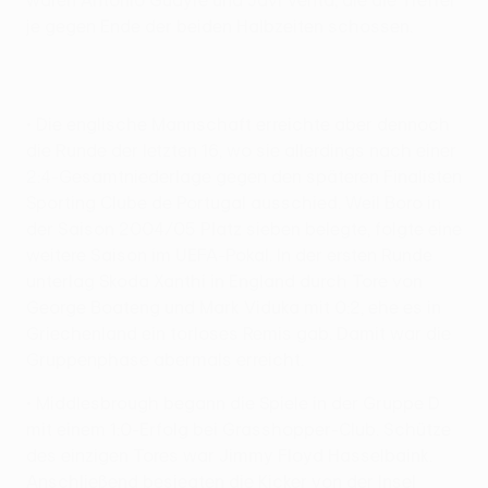
waren Antonio Guayre und Javi Venta, die die Treffer
je gegen Ende der beiden Halbzeiten schossen.
• Die englische Mannschaft erreichte aber dennoch
die Runde der letzten 16, wo sie allerdings nach einer
2:4-Gesamtniederlage gegen den späteren Finalisten
Sporting Clube de Portugal ausschied. Weil Boro in
der Saison 2004/05 Platz sieben belegte, folgte eine
weitere Saison im UEFA-Pokal. In der ersten Runde
unterlag Skoda Xanthi in England durch Tore von
George Boateng und Mark Viduka mit 0:2, ehe es in
Griechenland ein torloses Remis gab. Damit war die
Gruppenphase abermals erreicht.
• Middlesbrough begann die Spiele in der Gruppe D
mit einem 1:0-Erfolg bei Grasshopper-Club. Schütze
des einzigen Tores war Jimmy Floyd Hasselbaink.
Anschließend besiegten die Kicker von der Insel