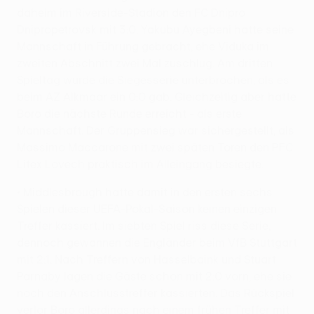
daheim im Riverside-Stadion den FC Dnipro
Dnipropetrovsk mit 3:0. Yakubu Ayegbeni hatte seine
Mannschaft in Führung gebracht, ehe Viduka im
zweiten Abschnitt zwei Mal zuschlug. Am dritten
Spieltag wurde die Siegesserie unterbrochen, als es
beim AZ Alkmaar ein 0:0 gab. Gleichzeitig aber hatte
Boro die nächste Runde erreicht - als erste
Mannschaft. Der Gruppensieg war sichergestellt, als
Massimo Maccarone mit zwei späten Toren den PFC
Litex Lovech praktisch im Alleingang besiegte.
• Middlesbrough hatte damit in den ersten sechs
Spielen dieser UEFA-Pokal-Saison keinen einzigen
Treffer kassiert. Im siebten Spiel riss diese Serie,
dennoch gewannen die Engländer beim VfB Stuttgart
mit 2:1. Nach Treffern von Hasselbaink und Stuart
Parnaby lagen die Gäste schon mit 2:0 vorn, ehe sie
noch den Anschlusstreffer kassierten. Das Rückspiel
verlor Boro allerdings nach einem frühen Treffer mit