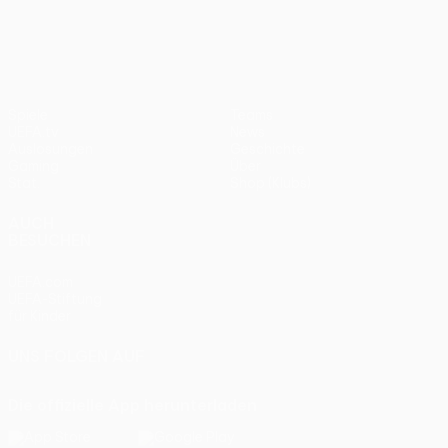
UEFA Europa League
Spiele
Teams
UEFA.tv
News
Auslosungen
Geschichte
Gaming
Über
Stat.
Shop (Klubs)
AUCH
BESUCHEN
UEFA.com
UEFA-Stiftung
für Kinder
UNS FOLGEN AUF
Die offizielle App herunterladen