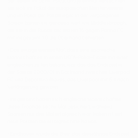
der Verein im UEFA-Pokal, und je einmal versuchten
sie sich im Pokal der europäischen Meistervereine
und im Pokal der Pokalsieger. In der vergangenen
Saison kamen sie genauso weit wie Middlesbrough,
als sie in der Runde der letzten 16 gegen Parma FC
mit insgesamt 1:0 die Oberhand behielten.
• Das einzige weitere Mal, dass eine spanische
Mannschaft es in einem UEFA-Pokal-Finale mit einer
englischen zu tun bekam, war das das Endspiel in
der Saison 2000/01 in Dortmund zwischen Liverpool
FC und Deportivo Alavés, das Liverpool mit 5:4 nach
Verlängerung gewann.
• Insgesamt haben sich englische Mannschaften
diese Trophäe sechs Mal gesichert, während
Spanien nur drei Mal erfolgreich war. Italien ist mit
neun Pokalen die erfolgreichste Nation.
• Eindhoven wurde die Ehre, das diesjährige Endspiel