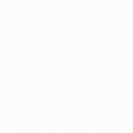
Pokals im PSV-Stadion in Eindhoven einen
europäischen Titel gewinnen. Besonders spektakulär
wäre dieser Triumph für Middlesbrough, nimmt diese
Mannschaft doch erst zum zweiten Mal überhaupt
am Europapokal teil. Die Spanier hingegen sind
schon alte Hasen, die beste Leistung allerdings liegt
bereits fast 50 Jahre zurück. In der Saison 1958/59
erreichte Valencia im Pokal der europäischen
Meistervereine das Viertelfinale. Dort kam allerdings
gegen den späteren Sieger Real Madrid CF nach
einer deutlichen 2:10-Gesamtniederlage das
ernüchternde Aus.
• Zwar hat Middlesbrough bereits 16 Partien im
Europapokal absolviert, aber erst einmal bekamen es
die Engländer mit einer Mannschaft aus Spanien zu
tun. In der UEFA-Pokal-Gruppenphase der letzten
Saison gab es dabei eine 0:2-Auswärtsniederlage
bei Villarreal CF. Die Torschützen im El Madroga