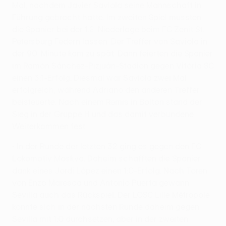
Mal, nachdem Javier Saviola seine Mannschaft in
Führung gebracht hatte. Im zweiten Spiel mussten
die Spanier bei der 1:2-Niederlage beim FC Zenit St.
Petersburg Federn lassen. Der Treffer von Saviola in
der 90. Minute kam zu spät. Dann feierten die Spanier
im Ramón Sánchez-Pizjuán-Stadion gegen Vitória SC
einen 3:1-Erfolg. Diesmal war Saviola zwei Mal
erfolgreich, während Adriano den anderen Treffer
beisteuerte. Nach einem Remis in Bolton stand der
Sieg in der Gruppe H und das damit verbundene
Weiterkommen fest.
• In der Runde der letzten 32 ging es gegen den FC
Lokomotiv Moskva. Daheim schafften die Spanier
dank eines Jordi López einen 1:0-Erfolg. Nach Toren
von Enzo Maresca und Antonio Puerta gewann
Sevilla auch das Rückspiel. Der LOSC Lille Métropole
konnte sich in der nächsten Runde daheim gegen
Sevilla mit 1:0 durchsetzen, aber in der zweiten