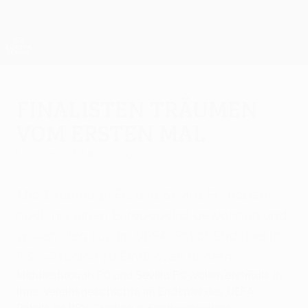
Direkt
zum
Hauptinhalt
UEFA Europa League Offiziell
Erhalten
Live-Ergebnisse &amp; Statistiken
UEFA Europa League
Finalisten träumen
vom ersten Mal
Mittwoch, 3. Mai 2006
Middlesbrough FC und Sevilla FC haben
noch nie einen Europapokal gewonnen und
wollen dies nun im UEFA-Pokal-Endspiel im
PSV-Stadion zu Eindhoven ändern.
Middlesbrough FC und Sevilla FC wollen erstmals in
ihrer Vereinsgeschichte im Endspiel des UEFA-