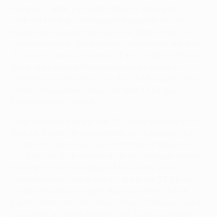
weiteren Treffer nachlegte. Noch in der ersten
Halbzeit besorgte Viduka den Ausgleich, ehe er zu
Beginn der zweiten Halbzeit seine Mannschaft in
Führung brachte. Dann war es Hasselbaink, der das
3:1 schoss, und so hatten die Fans wieder Hoffnung.
Noch aber musste Middlesbrough ein weiteres Tor
schießen, und Sekunden vor dem Schlusspfiff war es
soweit. Maccarone sorgte mit dem 4:1 für ein
Freudenfest im Stadion.
• Das Halbfinale gegen den FC Steaua Bucuresti lief
fast nach dem gleichen Muster ab. In Bukarest gab
es eine 0:1-Niederlage, und niemand rechnete mehr
mit Boro, als die Rumänen auch im Rückspiel schon
bald mit 2:0 in Front gingen. Maccarone wurde
eingewechselt, und er war es, der in der 33. Minute
für den Anschluss sorgte. Nach gut einer Stunde
köpfte Viduka den Ausgleich. Noch 17 Minuten waren
zu spielen, als Chris Riggott sein Team nach vorn