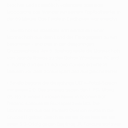
brachte, und schließlich vollendete abermals
Maccarone das Wunder mit seinem Kopfballtreffer in
der 89 Minute. Das Finale in Eindhoven war erreicht.
• Sevilla hat es ebenfalls erst einmal mit einer
Mannschaft aus dem Land des Finalgegners zu tun
bekommen - und dies in der diesjährigen
Gruppenphase. Am 5. Spieltag reiste die Mannschaft
von Juande Ramos zu den Bolton Wanderers FC und
schaffte dort ein 1:1. Adriano Correia erzielte 16
Minuten vor dem Schlusspfiff den Ausgleichstreffer.
• Sevilla begann die diesjährige UEFA-Pokal-Saison
mit einem 2:0-Gesamtsieg gegen den 1. FSV Mainz
05. Nach einem torlosen Remis in Spanien traf
Frédéric Kanouté im Rückspiel zwei Mal. Die
Mannschaft aus der Primera División wurde in die
Gruppe H gelost. Gleich im ersten Spiel feierten sie
einen 3:0-Erfolg gegen Beşiktaş JK. Kanouté traf zwei