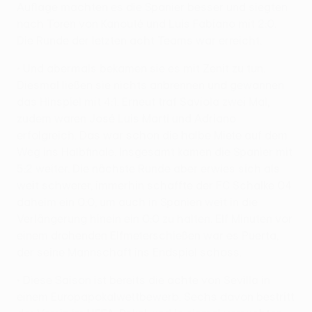
Auflage machten es die Spanier besser und siegten
nach Toren von Kanouté und Luis Fabiano mit 2:0.
Die Runde der letzten acht Teams war erreicht.
• Und abermals bekamen sie es mit Zenit zu tun.
Diesmal ließen sie nichts anbrennen und gewannen
das Hinspiel mit 4:1. Erneut traf Saviola zwei Mal,
zudem waren José Luis Martí und Adriano
erfolgreich. Das war schon die halbe Miete auf dem
Weg ins Halbfinale. Insgesamt kamen die Spanier mit
5:2 weiter. Die nächste Runde aber erwies sich als
weit schwerer, immerhin schaffte der FC Schalke 04
daheim ein 0:0, um auch in Spanien weit in die
Verlängerung hinein ein 0:0 zu halten. Elf Minuten vor
einem drohenden Elfmeterschießen war es Puerta,
der seine Mannschaft ins Endspiel schoss.
• Diese Saison ist bereits die achte von Sevilla in
einem Europapokalwettbewerb. Sechs davon bestritt