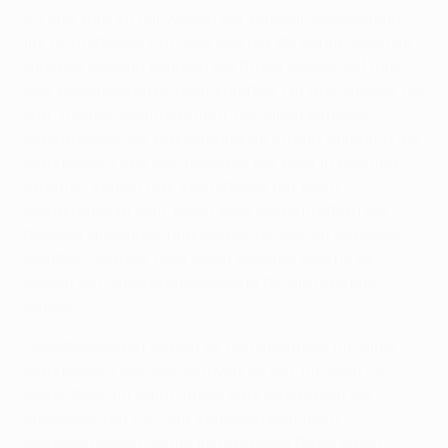
0:1 und kam so nur wegen der Auswärtstoregelung
ins Achtelfinale. Dort wartete der AS Roma, doch im
Hinspiel daheim konnten die Briten wieder auf ihre
alte Defensivstärke zurückgreifen. Für das einzige Tor
war Yakubu verantwortlich, der einen Elfmeter
verwandelte. Als Hasselbaink im Stadio Olimpico die
Mannschaft von der Teesside per Kopf in Führung
brachte, schien das Viertelfinale nur noch
Formsache zu sein. Nach zwei Gegentreffern der
Italiener allerdings musste bis zur letzten Sekunde
gezittert werden, aber auch diesmal reichte es
wegen der Auswärtstoregelung für die nächste
Runde.
• Middlesbrough bekam es nun abermals mit einer
Mannschaft aus der Schweiz zu tun, mit dem FC
Basel 1893. Im Saint Jakob Park unterlagen die
Engländer mit 0:2, und schienen praktisch
ausgeschieden, zumal im Rückspiel Basel einen