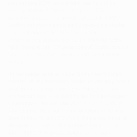
auszutragen, 2005 nach einem Meeting und der
dabei getroffenen Entscheidung des UEFA-
Exekutivkomitees in Tallin (Estland), zuteil. Im PSV-
Stadion hat noch niemals ein Europapokalendspiel,
das in nur einer Partie entschieden wurde,
stattgefunden. Jedoch gab es hier 1978 das UEFA-
Pokalrückspiel des PSV gegen den SC Bastia, das die
Niederländer mit 3:0 gewannen und so den Pokal
holten.
• In den beiden anderen niederländischen Städten
Amsterdam und Rotterdam fanden bereits insgesamt
zwölf Endspiele statt. Das UEFA-Pokal-Finale im
kommenden Jahr wird im Hampden Park in Glasgow
ausgetragen. Dies wird das erste Mal sein, dass im
schottischen Nationalstadion, der Heimstätte von
Queen's Park FC, ein UEFA-Pokal-Finale stattfindet. In
Glasgow haben 52.000 Zuschauer Platz. In den
Jahren 1960, 1976 und 2002 kam es hier zum