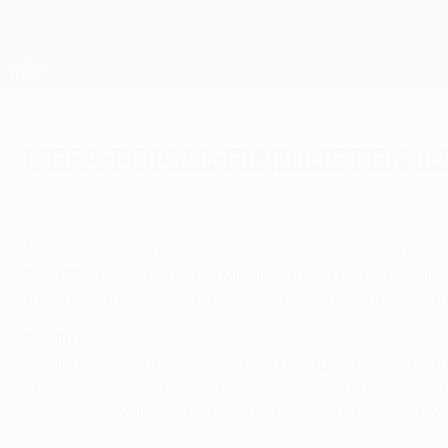
Direkt
zum
Hauptinhalt
UEFA Europa League Offiziell
Live-Ergebnisse &amp; Statistiken
UEFA Europa League
UEFA-Pokal-Finalisten l
Montag, 1. Mai 2006
Middlesbrough und Sevilla haben angekündigt, 
Die UEFA-Pokal-Finalisten Middlesbrough FC und Sevilla 
zu veranstalten. Internationale Medienvertreter haben da
Sevilla
Sevilla bietet der Presse dazu am Freitag, 5. Mai ab 12 
sprechen. Weitere Informationen erhalten sie bei Jesús
interviewen wollen, damit eine Präferenz-Liste erstellt w