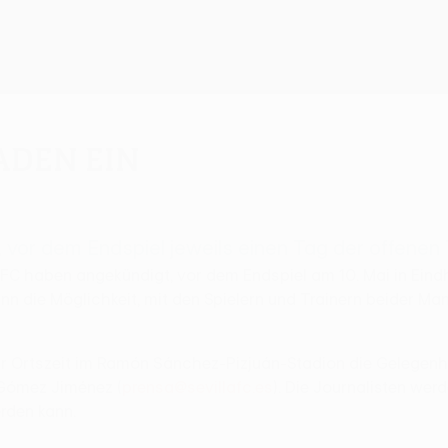
aden ein
vor dem Endspiel jeweils einen Tag der offenen T
FC haben angekündigt, vor dem Endspiel am 10. Mai in Eindh
nn die Möglichkeit, mit den Spielern und Trainern beider Ma
Uhr Ortszeit im Ramón Sánchez-Pizjuán-Stadion die Gelegenhe
 Gómez Jiménez (
prensa@sevillafc.es
). Die Journalisten werd
erden kann.