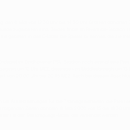
den 6. Mai von 12.30 Uhr bis 14.30 Uhr Ortszeit abhalten. 
lstunde zugelassen sind. Beides findet im Riverside-Stadion st
e gebeten, in den E-Mails die Spieler zu nennen, die sie inte
dspiel im Eindhovener PSV-Stadion noch einmal eine Pres
 beginnt um 12 Uhr MEZ, diejenige von Middlesbrough um 13 U
iniert von 20.00 Uhr bis 20.45 MEZ. Auch bei diesem Abschluss
h um Akkreditierungen für die Trainingseinheiten, die Pres
 folgenden Zeiten abholen: 8. Mai 2006 von 15 bis 18.30 Uhr
steht in den Bestätigungs-Mails, die versendet werden.