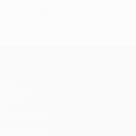
© 1998-2026 UEFA. All rights reserved.
Letzte Aktualisierung: Montag, 1.
UEFA Europa League
Spiele
UEFA.tv
Auslosungen
Gaming
Stat.
AUCH BESUCHEN
UEFA.com
UEFA-Stiftung für Kinder