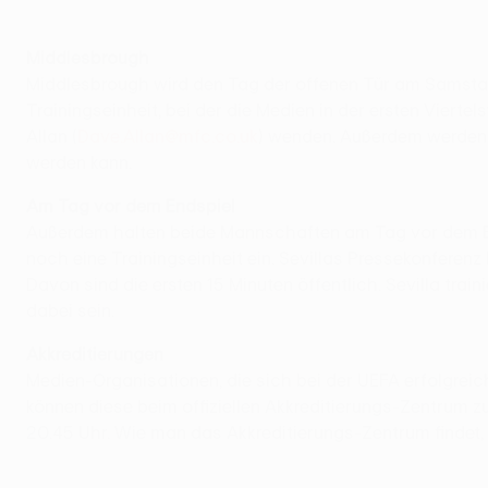
Middlesbrough
Middlesbrough wird den Tag der offenen Tür am Samstag, 
Trainingseinheit, bei der die Medien in der ersten Vierte
Allan (
Dave.Allan@mfc.co.uk
) wenden. Außerdem werden si
werden kann.
Am Tag vor dem Endspiel
Außerdem halten beide Mannschaften am Tag vor dem En
noch eine Trainingseinheit ein. Sevillas Pressekonferenz
Davon sind die ersten 15 Minuten öffentlich. Sevilla tra
dabei sein.
Akkreditierungen
Medien-Organisationen, die sich bei der UEFA erfolgreic
können diese beim offiziellen Akkreditierungs-Zentrum zu
20.45 Uhr. Wie man das Akkreditierungs-Zentrum findet, 