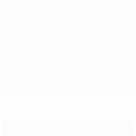
Direkt
zum
Hauptinhalt
UEFA Europa League Offiziell
Erhalten
Live-Ergebnisse &amp; Statistiken
UEFA Europa League
Steaua București vs Middlesbrough
Überblick
Updates
Infos zum Spiel