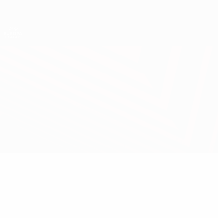
Direkt
zum
Hauptinhalt
UEFA Europa League Offiziell
Live-Ergebnisse &amp; Statistiken
UEFA Europa League
Real Madrid vs Inter
Überblick
Updates
Infos zum Spiel