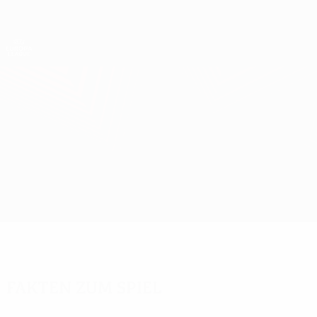
Direkt
zum
Hauptinhalt
UEFA Europa League Offiziell
Erhalten
Live-Ergebnisse &amp; Statistiken
UEFA Europa League
Real Madrid vs Inter
Überblick
Updates
Infos zum Spiel
Fakten zum Spiel