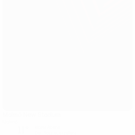
Malmö New Stadium
Malmö
11°
klarer Abend
Der Platz ist exzellent