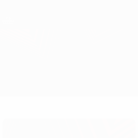
Direkt
zum
Hauptinhalt
UEFA Europa League Offiziell
Erhalten
Live-Ergebnisse &amp; Statistiken
UEFA Europa League
Malmö vs Ludogorets
Überblick
Updates
Infos zum Spiel