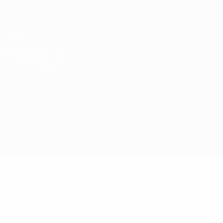
Direkt
zum
Hauptinhalt
UEFA Europa League Offiziell
Erhalten
Live-Ergebnisse &amp; Statistiken
UEFA Europa League
Malmö vs Ludogorets
Überblick
Updates
Infos zum Spiel