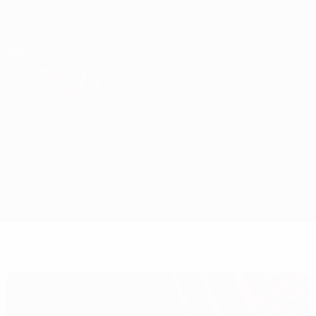
Direkt
zum
Hauptinhalt
UEFA Europa League Offiziell
Erhalten
Live-Ergebnisse &amp; Statistiken
UEFA Europa League
Marseille vs Ajax
Überblick
Updates
Infos zum Spiel