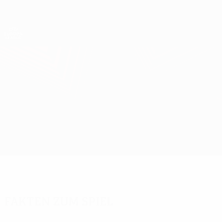
Direkt
zum
Hauptinhalt
UEFA Europa League Offiziell
Erhalten
Live-Ergebnisse &amp; Statistiken
UEFA Europa League
Marseille vs Ajax
Überblick
Updates
Infos zum Spiel
Fakten zum Spiel