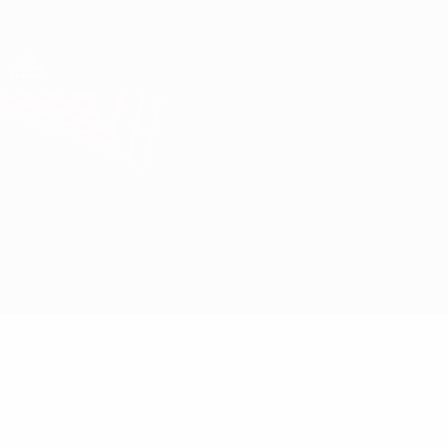
Direkt
zum
Hauptinhalt
UEFA Europa League Offiziell
Erhalten
Live-Ergebnisse &amp; Statistiken
UEFA Europa League
Villarreal vs M. Tel-Aviv
Überblick
Updates
Infos zum Spiel