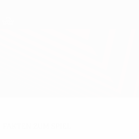
Direkt
zum
Hauptinhalt
UEFA Europa League Offiziell
Live-Ergebnisse &amp; Statistiken
UEFA Europa League
Villarreal vs M. Tel-Aviv
Überblick
Updates
Infos zum Spiel
Fakten zum Spiel