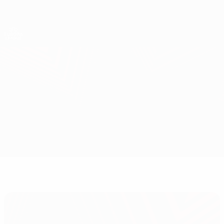
Direkt
zum
Hauptinhalt
UEFA Europa League Offiziell
Erhalten
Live-Ergebnisse &amp; Statistiken
UEFA Europa League
Budućnost vs Trans
Überblick
Updates
Infos zum Spiel