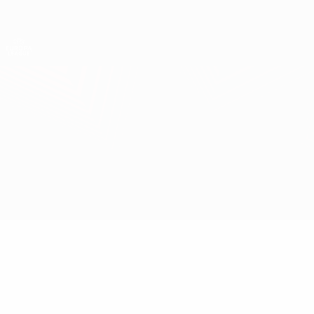
Direkt
zum
Hauptinhalt
UEFA Europa League Offiziell
Erhalten
Live-Ergebnisse &amp; Statistiken
UEFA Europa League
Budućnost vs Trans
Überblick
Updates
Infos zum Spiel