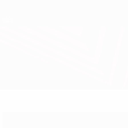
Direkt
zum
Hauptinhalt
UEFA Europa League Offiziell
Live-Ergebnisse &amp; Statistiken
UEFA Europa League
Club Brugge vs Dnipro
Überblick
Infos zum Spiel