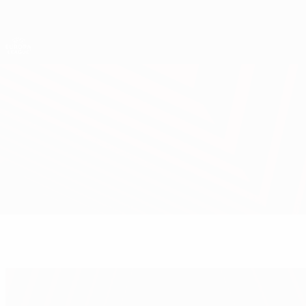
Direkt
zum
Hauptinhalt
UEFA Europa League Offiziell
Live-Ergebnisse &amp; Statistiken
UEFA Europa League
Basel vs Chelsea
Überblick
Infos zum Spiel