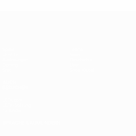
UEFA Europa League
Spiele
Teams
UEFA.tv
News
Auslosungen
Geschichte
Gaming
Über
Stat.
Shop (Klubs)
AUCH
BESUCHEN
UEFA.com
UEFA-Stiftung
für Kinder
SPRACHE &AUML;NDERN
Deutsch
English
Français
Deutsch
Русский
Español
Italiano
Português