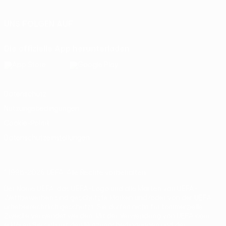
UNS FOLGEN AUF
Die offizielle App herunterladen
Datenschutz
Nutzungsbedingungen
Cookie-Politik
Datenschutzeinstellungen
© 1998-2026 UEFA. Alle Rechte vorbehalten
Der Name UEFA, das UEFA-Logo und alle Marken von UEFA-
Wettbewerben sind geschützte Marken und/oder von der UEFA
urheberrechtlich geschützt. Sie dürfen nicht für kommerzielle
Zwecke verwendet werden. Mit der Verwendung von UEFA.com
erklären Sie sich mit den Nutzungsbedingungen und der