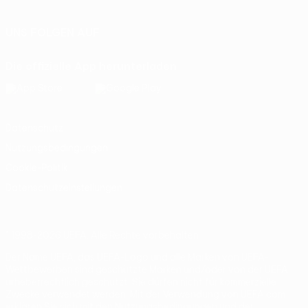
UNS FOLGEN AUF
Die offizielle App herunterladen
Datenschutz
Nutzungsbedingungen
Cookie-Politik
Datenschutzeinstellungen
© 1998-2026 UEFA. Alle Rechte vorbehalten
Der Name UEFA, das UEFA-Logo und alle Marken von UEFA-
Wettbewerben sind geschützte Marken und/oder von der UEFA
urheberrechtlich geschützt. Sie dürfen nicht für kommerzielle
Zwecke verwendet werden. Mit der Verwendung von UEFA.com
erklären Sie sich mit den Nutzungsbedingungen und der