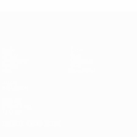
UEFA Europa League
Spiele
Teams
UEFA.tv
News
Auslosungen
Geschichte
Gaming
Über
Stat.
Shop (Klubs)
AUCH
BESUCHEN
UEFA.com
UEFA-Stiftung
für Kinder
SPRACHE &AUML;NDERN
Deutsch
English
Français
Deutsch
Русский
Español
Italiano
Português