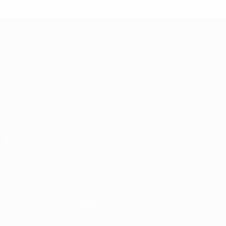
UEFA Europa League
Spiele
Teams
UEFA.tv
News
Auslosungen
Geschichte
Gaming
Über
Stat.
Shop (Klubs)
AUCH
BESUCHEN
UEFA.com
UEFA-Stiftung
für Kinder
SPRACHE &AUML;NDERN
Deutsch
English
Français
Deutsch
Русский
Español
Italiano
Português