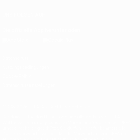
UNS FOLGEN AUF
Die offizielle App herunterladen
Datenschutz
Nutzungsbedingungen
Cookie-Politik
Datenschutzeinstellungen
© 1998-2026 UEFA. Alle Rechte vorbehalten
Der Name UEFA, das UEFA-Logo und alle Marken von UEFA-
Wettbewerben sind geschützte Marken und/oder von der UEFA
urheberrechtlich geschützt. Sie dürfen nicht für kommerzielle
Zwecke verwendet werden. Mit der Verwendung von UEFA.com
erklären Sie sich mit den Nutzungsbedingungen und der