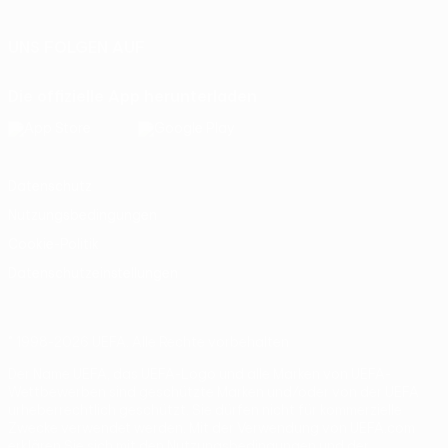
UNS FOLGEN AUF
Die offizielle App herunterladen
Datenschutz
Nutzungsbedingungen
Cookie-Politik
Datenschutzeinstellungen
© 1998-2026 UEFA. Alle Rechte vorbehalten
Der Name UEFA, das UEFA-Logo und alle Marken von UEFA-
Wettbewerben sind geschützte Marken und/oder von der UEFA
urheberrechtlich geschützt. Sie dürfen nicht für kommerzielle
Zwecke verwendet werden. Mit der Verwendung von UEFA.com
erklären Sie sich mit den Nutzungsbedingungen und der