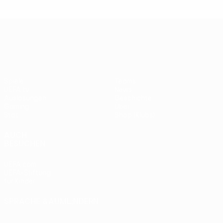
UEFA Europa League
Spiele
Teams
UEFA.tv
News
Auslosungen
Geschichte
Gaming
Über
Stat.
Shop (Klubs)
AUCH
BESUCHEN
UEFA.com
UEFA-Stiftung
für Kinder
SPRACHE &AUML;NDERN
Deutsch
English
Français
Deutsch
Русский
Español
Italiano
Português