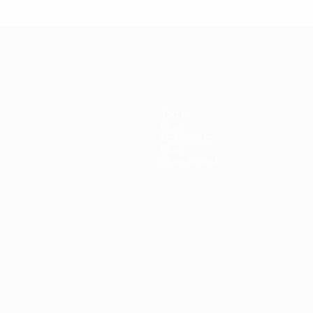
Teams
News
Geschichte
Über
Shop (Klubs)
ano
Português