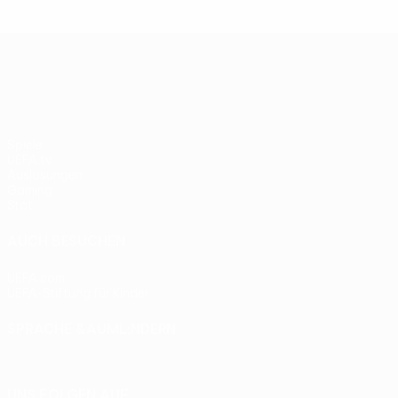
UEFA Europa League
Spiele
UEFA.tv
Auslosungen
Gaming
Stat.
AUCH BESUCHEN
UEFA.com
UEFA-Stiftung für Kinder
SPRACHE &AUML;NDERN
Deutsch
English
Français
Deutsch
Русский
Español
Itali
UNS FOLGEN AUF