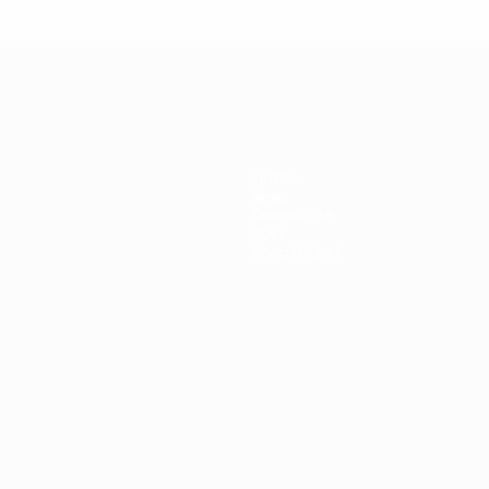
Teams
News
Geschichte
Über
Shop (Klubs)
ano
Português