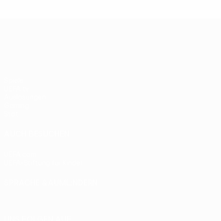
UEFA Europa League
Spiele
UEFA.tv
Auslosungen
Gaming
Stat.
AUCH BESUCHEN
UEFA.com
UEFA-Stiftung für Kinder
SPRACHE &AUML;NDERN
Deutsch
English
Français
Deutsch
Русский
Español
Itali
UNS FOLGEN AUF