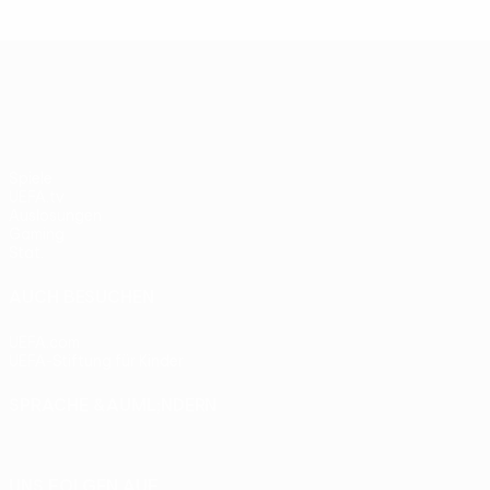
UEFA Europa League
Spiele
UEFA.tv
Auslosungen
Gaming
Stat.
AUCH BESUCHEN
UEFA.com
UEFA-Stiftung für Kinder
SPRACHE &AUML;NDERN
Deutsch
English
Français
Deutsch
Русский
Español
Itali
UNS FOLGEN AUF