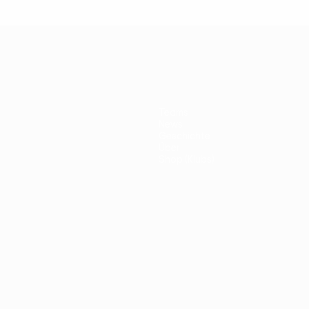
Teams
News
Geschichte
Über
Shop (Klubs)
ano
Português