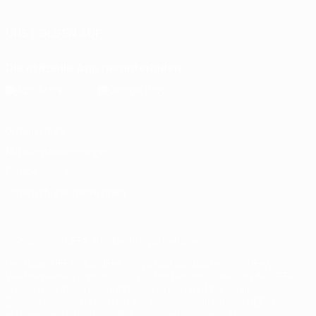
UNS FOLGEN AUF
Die offizielle App herunterladen
Datenschutz
Nutzungsbedingungen
Cookie-Politik
Datenschutzeinstellungen
© 1998-2026 UEFA. Alle Rechte vorbehalten
Der Name UEFA, das UEFA-Logo und alle Marken von UEFA-
Wettbewerben sind geschützte Marken und/oder von der UEFA
urheberrechtlich geschützt. Sie dürfen nicht für kommerzielle
Zwecke verwendet werden. Mit der Verwendung von UEFA.com
erklären Sie sich mit den Nutzungsbedingungen und der