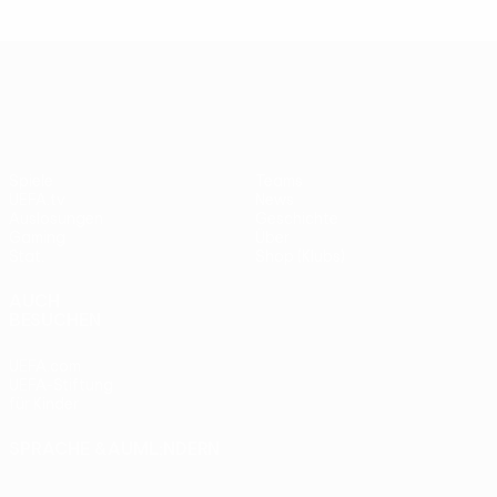
UEFA Europa League
Spiele
Teams
UEFA.tv
News
Auslosungen
Geschichte
Gaming
Über
Stat.
Shop (Klubs)
AUCH
BESUCHEN
UEFA.com
UEFA-Stiftung
für Kinder
SPRACHE &AUML;NDERN
Deutsch
English
Français
Deutsch
Русский
Español
Italiano
Português