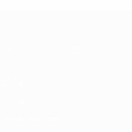
UEFA Europa League
Spiele
Teams
UEFA.tv
News
Auslosungen
Geschichte
Gaming
Über
Stat.
Shop (Klubs)
AUCH
BESUCHEN
UEFA.com
UEFA-Stiftung
für Kinder
SPRACHE &AUML;NDERN
Deutsch
English
Français
Deutsch
Русский
Español
Italiano
Português