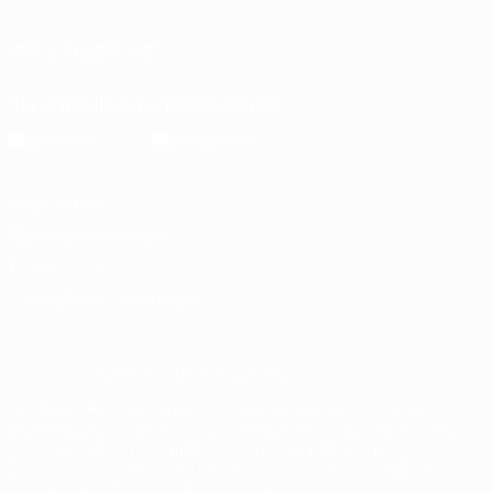
UNS FOLGEN AUF
Die offizielle App herunterladen
Datenschutz
Nutzungsbedingungen
Cookie-Politik
Datenschutzeinstellungen
© 1998-2026 UEFA. Alle Rechte vorbehalten
Der Name UEFA, das UEFA-Logo und alle Marken von UEFA-
Wettbewerben sind geschützte Marken und/oder von der UEFA
urheberrechtlich geschützt. Sie dürfen nicht für kommerzielle
Zwecke verwendet werden. Mit der Verwendung von UEFA.com
erklären Sie sich mit den Nutzungsbedingungen und der