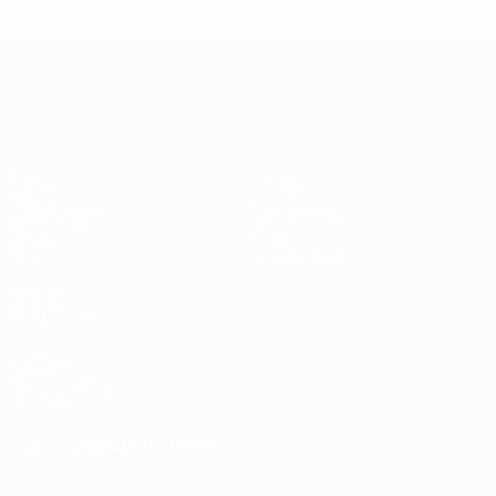
UEFA Europa League
Spiele
Teams
UEFA.tv
News
Auslosungen
Geschichte
Gaming
Über
Stat.
Shop (Klubs)
AUCH
BESUCHEN
UEFA.com
UEFA-Stiftung
für Kinder
SPRACHE &AUML;NDERN
Deutsch
English
Français
Deutsch
Русский
Español
Italiano
Português