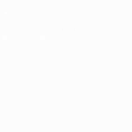
UNS FOLGEN AUF
Die offizielle App herunterladen
Datenschutz
Nutzungsbedingungen
Cookie-Politik
Datenschutzeinstellungen
© 1998-2026 UEFA. Alle Rechte vorbehalten
Der Name UEFA, das UEFA-Logo und alle Marken von UEFA-
Wettbewerben sind geschützte Marken und/oder von der UEFA
urheberrechtlich geschützt. Sie dürfen nicht für kommerzielle
Zwecke verwendet werden. Mit der Verwendung von UEFA.com
erklären Sie sich mit den Nutzungsbedingungen und der