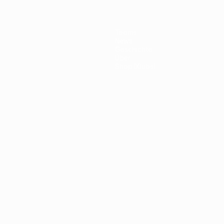
Teams
News
Geschichte
Über
Shop (Klubs)
ano
Português