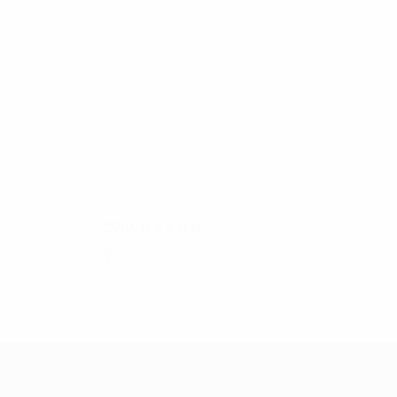
8
8
K. Agayev
Skarlatake
2010/11
S
S
U
N
e
Erste Qualifikationsrunde
2
0
2
0