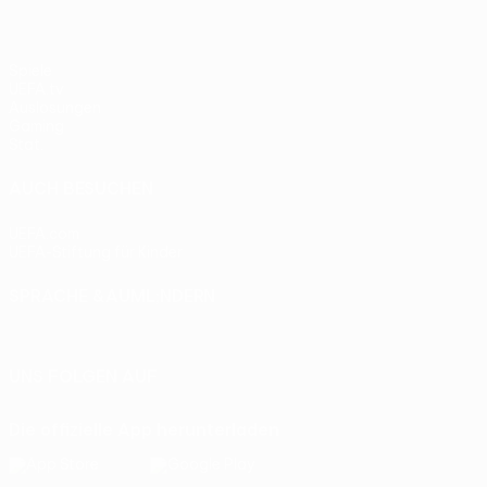
Spiele
UEFA.tv
Auslosungen
Gaming
Stat.
AUCH BESUCHEN
UEFA.com
UEFA-Stiftung für Kinder
SPRACHE &AUML;NDERN
Deutsch
English
Français
Deutsch
Русский
Español
Itali
UNS FOLGEN AUF
Die offizielle App herunterladen