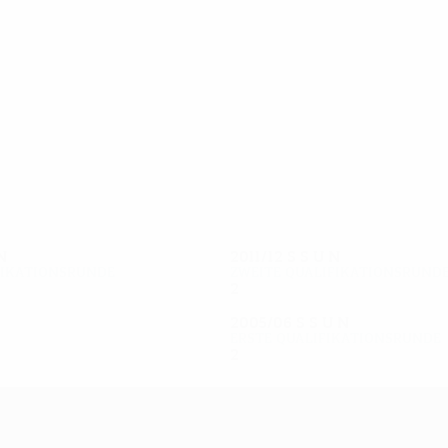
11
10
Todorov
Piţ
N
2011/12
S
S
U
N
fikationsrunde
Zweite Qualifikationsrund
2
0
1
1
2005/06
S
S
U
N
Erste Qualifikationsrunde
2
0
0
2