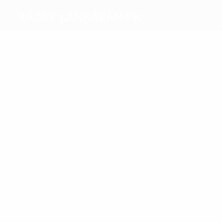
Xäzär Länkäran FK
Beste
Torschützen
3
2
Subašić
Ramazanov
Meiste
Einsätze