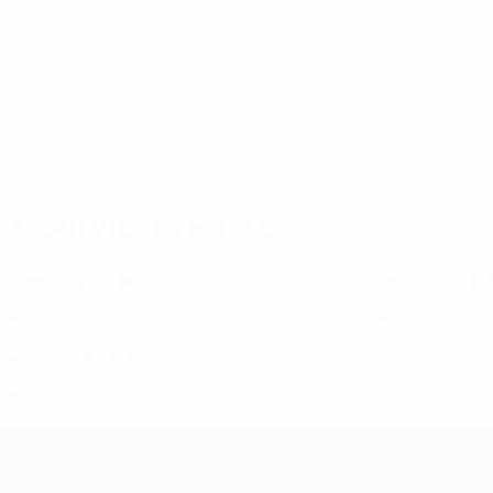
13
11
Amirguliyev
Allahverdiyev
Absolvierte Spiele
2010er
2013/14
S
S
U
N
2012/13
S
S
U
Zweite Qualifikationsrunde
Zweite Quali
4
1
1
2
4
1
2
1
2000er
2008/09
S
S
U
N
Erste Qualifikationsrunde
2
0
0
2
UEFA Europa League