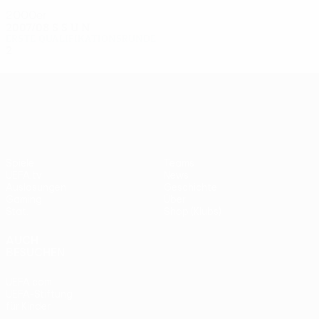
2000er
2007/08
S
S
U
N
Erste Qualifikationsrunde
2
0
1
1
UEFA Europa League
Spiele
Teams
UEFA.tv
News
Auslosungen
Geschichte
Gaming
Über
Stat.
Shop (Klubs)
AUCH
BESUCHEN
UEFA.com
UEFA-Stiftung
für Kinder