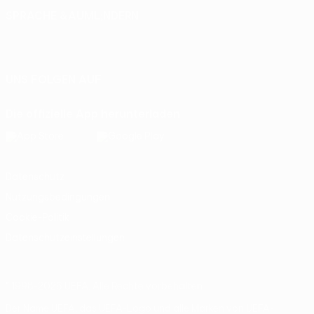
SPRACHE &AUML;NDERN
Deutsch
English
Français
Deutsch
Русский
Español
Italiano
Português
UNS FOLGEN AUF
Die offizielle App herunterladen
Datenschutz
Nutzungsbedingungen
Cookie-Politik
Datenschutzeinstellungen
© 1998-2026 UEFA. Alle Rechte vorbehalten
Der Name UEFA, das UEFA-Logo und alle Marken von UEFA-