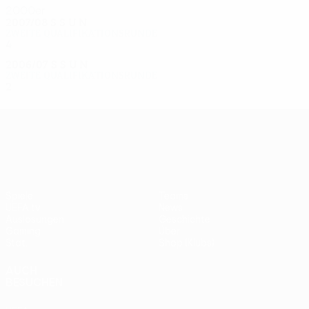
2000er
2007/08
S
S
U
N
Zweite Qualifikationsrunde
4
1
0
3
2006/07
S
S
U
N
Zweite Qualifikationsrunde
2
0
1
1
UEFA Europa League
Spiele
Teams
UEFA.tv
News
Auslosungen
Geschichte
Gaming
Über
Stat.
Shop (Klubs)
AUCH
BESUCHEN