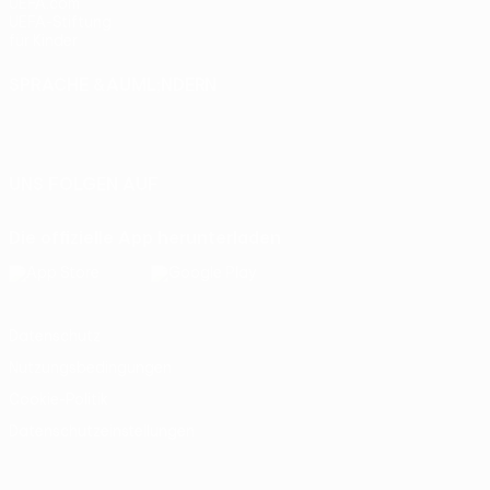
UEFA.com
UEFA-Stiftung
für Kinder
SPRACHE &AUML;NDERN
Deutsch
English
Français
Deutsch
Русский
Español
Italiano
Português
UNS FOLGEN AUF
Die offizielle App herunterladen
Datenschutz
Nutzungsbedingungen
Cookie-Politik
Datenschutzeinstellungen