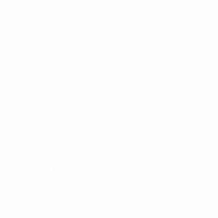
Spiele
UEFA.tv
Auslosungen
Gaming
Stat.
AUCH BESUCHEN
UEFA.com
UEFA-Stiftung für Kinder
SPRACHE &AUML;NDERN
Deutsch
English
Français
Deutsch
Русский
Español
Itali
UNS FOLGEN AUF
Die offizielle App herunterladen