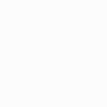
Teams
News
Geschichte
Über
Shop (Klubs)
ano
Português