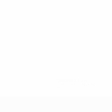
3
3
Gurtuyev
Seytaliev
2002/03
S
S
U
N
Qualifikationsrunde
2
0
1
1