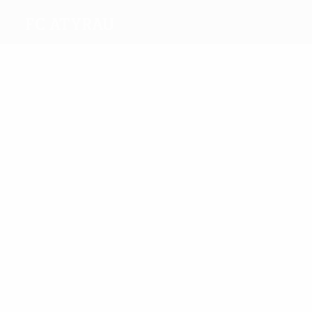
FC Atyrau
Beste
Torschützen
1
Shakin
Agabayev
Meiste
Einsätze