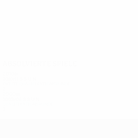
4
4
Agabayev
Karakulov
Absolvierte Spiele
2010er
2010/11
S
S
U
N
Zweite Qualifikationsrunde
2
0
0
2
2000er
2003/04
S
S
U
N
Qualifikationsrunde
2
0
0
2
UEFA Europa League