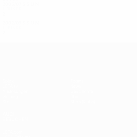
2006/07
S
S
U
N
1. Runde
2
1
0
1
2002/03
S
S
U
N
1. Runde
2
0
1
1
UEFA Europa League
Spiele
Teams
UEFA.tv
News
Auslosungen
Geschichte
Gaming
Über
Stat.
Shop (Klubs)
AUCH
BESUCHEN
UEFA.com