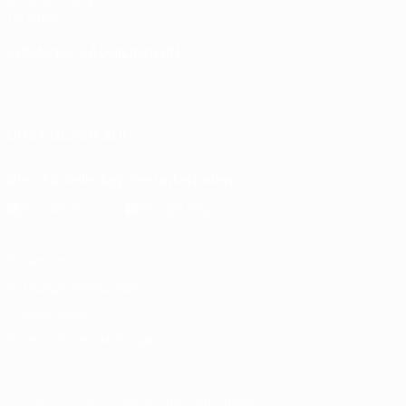
UEFA-Stiftung
für Kinder
SPRACHE &AUML;NDERN
Deutsch
English
Français
Deutsch
Русский
Español
Italiano
Português
UNS FOLGEN AUF
Die offizielle App herunterladen
Datenschutz
Nutzungsbedingungen
Cookie-Politik
Datenschutzeinstellungen
© 1998-2026 UEFA. Alle Rechte vorbehalten