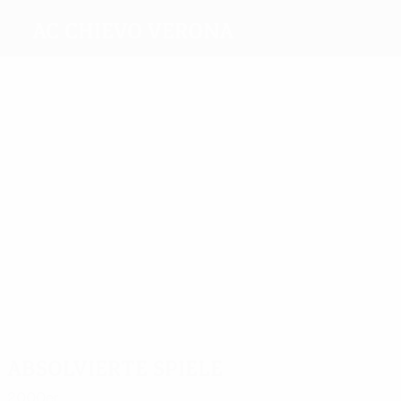
AC Chievo Verona
Beste
Torschützen
1
Lucian
Marchese
Sicignano
Godeas
1
Tiribocchi
Meiste
Einsätze
3
2
2
Moro
Lanna
2
2
D'Anna
Cossato
Beghetto
2
Legrottaglie
Absolvierte Spiele
2000er