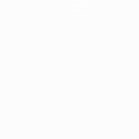
Geschichte
Über
Shop (Klubs)
ano
Português