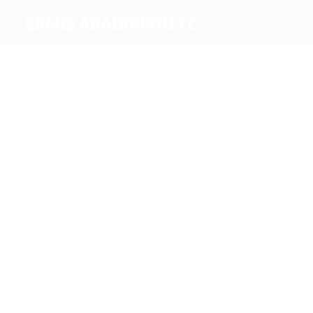
Ermis Aradippou FC
Beste
Torschützen
Bogatinov
Samaras
Meiste
Einsätze