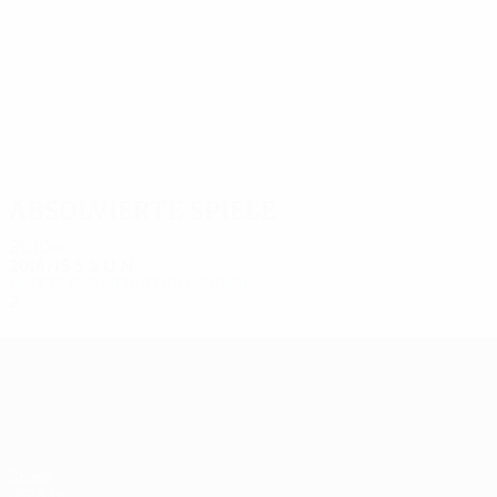
2
2
Bogatinov
Taralidis
Absolvierte Spiele
2010er
2014/15
S
S
U
N
Dritte Qualifikationsrunde
2
0
0
2
UEFA Europa League
Spiele
UEFA.tv