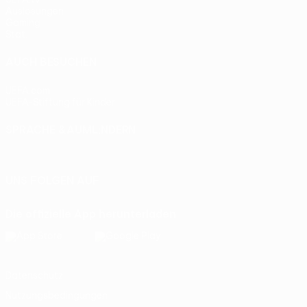
Auslosungen
Gaming
Stat.
AUCH BESUCHEN
UEFA.com
UEFA-Stiftung für Kinder
SPRACHE &AUML;NDERN
Deutsch
English
Français
Deutsch
Русский
Español
Itali
UNS FOLGEN AUF
Die offizielle App herunterladen
Datenschutz
Nutzungsbedingungen