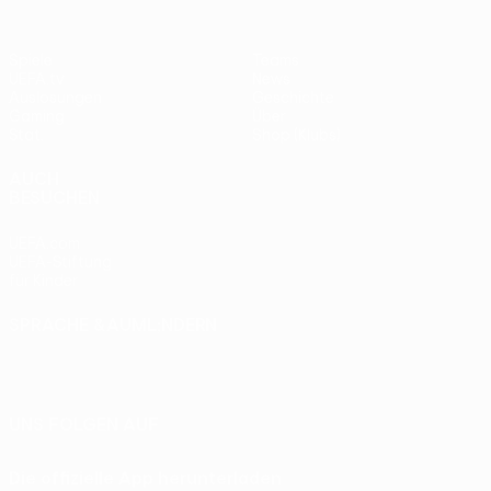
Spiele
Teams
UEFA.tv
News
Auslosungen
Geschichte
Gaming
Über
Stat.
Shop (Klubs)
AUCH
BESUCHEN
UEFA.com
UEFA-Stiftung
für Kinder
SPRACHE &AUML;NDERN
Deutsch
English
Français
Deutsch
Русский
Español
Italiano
Português
UNS FOLGEN AUF
Die offizielle App herunterladen