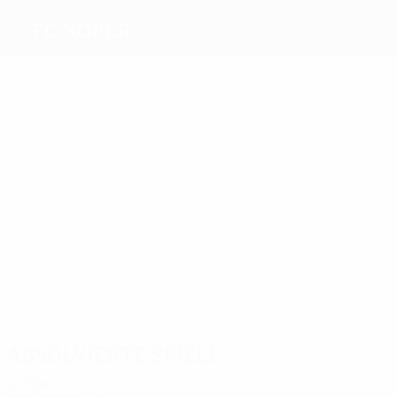
FC Koper
Beste
Torschützen
3
4
2
3
Pučko
Palčič
Čovilo
2
Galešić
Halilovič
2
Rahmanov
Meiste
Einsätze
9
8
8
8
8
10
Hadžič
Črnigoj
Pučko
Palčič
Blažič
Guberac
Absolvierte Spiele
2010er