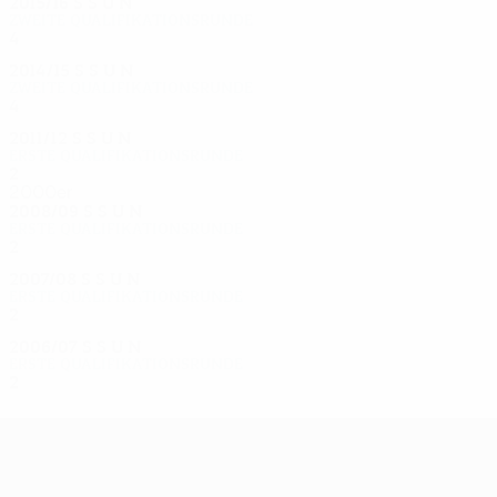
2015/16
S
S
U
N
Zweite Qualifikationsrunde
4
2
1
1
2014/15
S
S
U
N
Zweite Qualifikationsrunde
4
3
0
1
2011/12
S
S
U
N
Erste Qualifikationsrunde
2
0
1
1
2000er
2008/09
S
S
U
N
Erste Qualifikationsrunde
2
0
1
1
2007/08
S
S
U
N
Erste Qualifikationsrunde
2
0
0
2
2006/07
S
S
U
N
Erste Qualifikationsrunde
2
0
0
2
UEFA Europa League