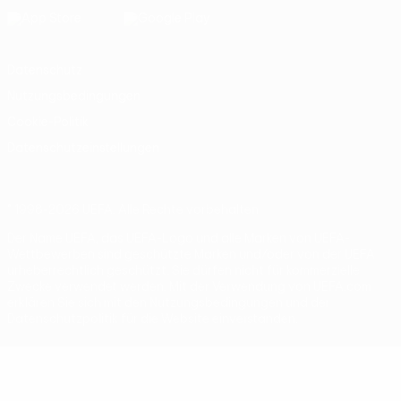
Datenschutz
Nutzungsbedingungen
Cookie-Politik
Datenschutzeinstellungen
© 1998-2026 UEFA. Alle Rechte vorbehalten
Der Name UEFA, das UEFA-Logo und alle Marken von UEFA-
Wettbewerben sind geschützte Marken und/oder von der UEFA
urheberrechtlich geschützt. Sie dürfen nicht für kommerzielle
Zwecke verwendet werden. Mit der Verwendung von UEFA.com
erklären Sie sich mit den Nutzungsbedingungen und der
Datenschutzpolitik für die Website einverstanden.